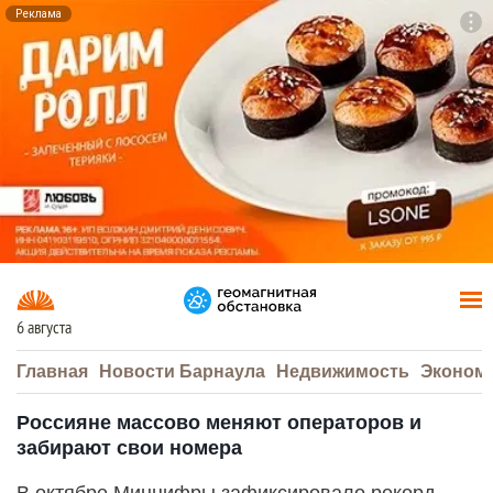
Реклама
To
F7
6 августа
Главная
Новости Барнаула
Недвижимость
Эконом
Россияне массово меняют операторов и
забирают свои номера
В октябре Минцифры зафиксировало рекорд —