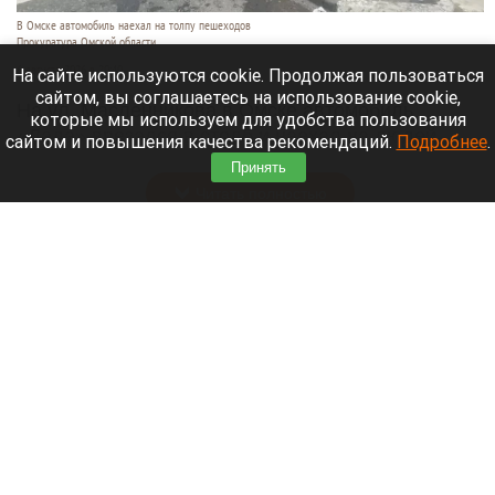
В Омске автомобиль наехал на толпу пешеходов
Прокуратура Омской области
6 августа 2026 в 20:40
На сайте используются cookie. Продолжая пользоваться
сайтом, вы соглашаетесь на использование cookie,
На ул. Масленникова в Омске автомобиль
которые мы используем для удобства пользования
«Лада» врезался в столб и наехал на людей,
сайтом и повышения качества рекомендаций.
Подробнее
.
стоявших у пешеходного перехода.
Принять
Читать полностью
Массовый сбой в Рунете: десятки регионов
остались без интернета и мобильной связи