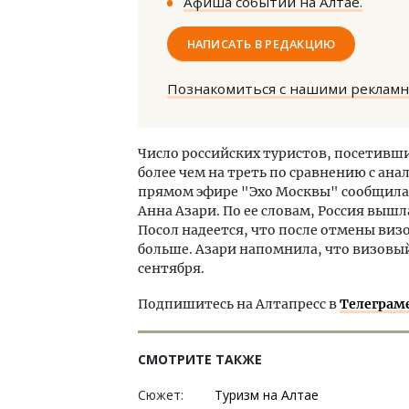
Афиша событий на Алтае.
НАПИСАТЬ В РЕДАКЦИЮ
Познакомиться с нашими реклам
Архитектурный код начинается с
Ище
Число российских туристов, посетивши
земли. Мощение крупноформатными
«Жи
более чем на треть по сравнению с ан
плитами становится новым
Гати
прямом эфире "Эхо Москвы" сообщила
стандартом благоустройства
оста
Анна Азари. По ее словам, Россия вышл
што
Посол надеется, что после отмены виз
СТРОИТЕЛЬСТВО
больше. Азари напомнила, что визовы
СТР
сентября.
Подпишитесь на Алтапресс в
Телеграм
СМОТРИТЕ ТАКЖЕ
Сюжет:
Туризм на Алтае