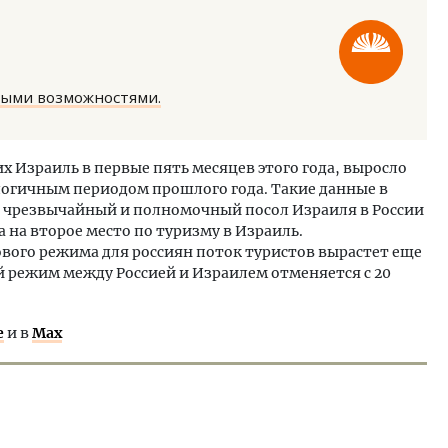
ными возможностями.
м новые берега. Гендиректор
Смелость архитектурных 
х Израиль в первые пять месяцев этого года, выросло
лищной инициативы» Юрий
Генеральный директор к
алогичным периодом прошлого года. Такие данные в
лов — о том, как девелоперу
ЗИАС — об эстетике горо
 чрезвычайный и полномочный посол Израиля в России
ваться на плаву, когда рынок
трендах в фасадах и разв
а на второе место по туризму в Израиль.
рмит
ового режима для россиян поток туристов вырастет еще
СТРОИТЕЛЬСТВО
й режим между Россией и Израилем отменяется с 20
ОИТЕЛЬСТВО
е
и в
Max