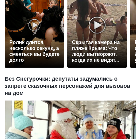
Ролик длится
Скрытая камера на
Р
несколько секунд, а
пляже Крыма: Что
с
смеяться вы будете
люди вытворяют,
б
долго
когда их не видят...
у
Без Снегурочки: депутаты задумались о
запрете сказочных персонажей для вызовов
на дом