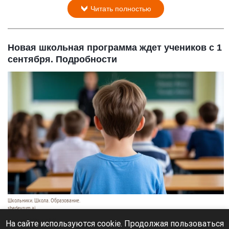
Читать полностью
Новая школьная программа ждет учеников с 1
сентября. Подробности
Школьники. Школа. Образование.
shedevrum.ai
8 августа 2026 в 17:05
На сайте используются cookie. Продолжая пользоваться