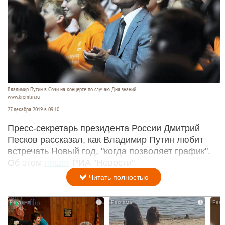
Владимир Путин в Сочи на концерте по случаю Дня знаний.
www.kremlin.ru
27 декабря 2019 в 09:10
Пресс-секретарь президента России Дмитрий
Песков рассказал, как Владимир Путин любит
встречать Новый год, "когда позволяет график".
Об этом
пишет
РИА "Новости".
Читать полностью
i
i