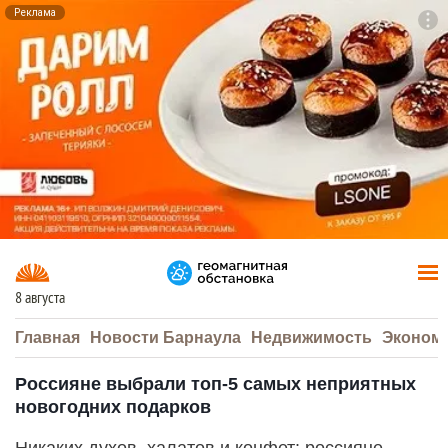
Реклама
To
F7
8 августа
Главная
Новости Барнаула
Недвижимость
Эконом
Россияне выбрали топ-5 самых неприятных
новогодних подарков
Никаких духов, халатов и конфет: россияне