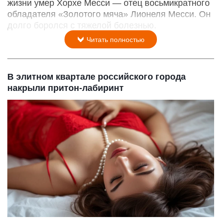
жизни умер Хорхе Месси — отец восьмикратного
обладателя «Золотого мяча» Лионеля Месси. Он
долго боролся с тяжелой болезнью.
Читать полностью
В элитном квартале российского города
накрыли притон-лабиринт