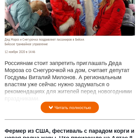
Дед Мороз и Снегурочка поздравляют пассажиров в Бийске.
Бийское трамвайное управление
12 ноября 2020 в 14:46
Россиянам стоит запретить приглашать Деда
Мороза со Снегурочкой на дом, считает депутат
Госдумы Виталий Милонов. А региональным
властям уже сейчас нужно задуматься о
рекомендациях для жителей перед новогодними
праздниками.
Читать полностью
Фермер из США, фестиваль с парадом корги и
новая волна жары. Что произошло на Алтае 8