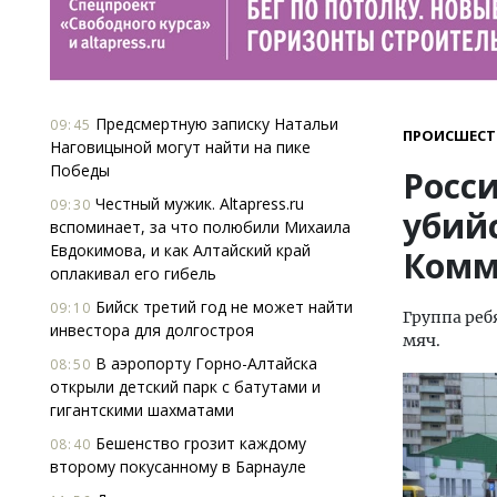
Предсмертную записку Натальи
09:45
ПРОИСШЕСТ
Наговицыной могут найти на пике
Победы
Росси
Честный мужик. Altapress.ru
09:30
убийс
вспоминает, за что полюбили Михаила
Евдокимова, и как Алтайский край
Комм
оплакивал его гибель
Бийск третий год не может найти
09:10
Группа реб
инвестора для долгостроя
мяч.
В аэропорту Горно-Алтайска
08:50
открыли детский парк с батутами и
гигантскими шахматами
Бешенство грозит каждому
08:40
второму покусанному в Барнауле