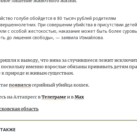
нное лишение животного жизни.
йство голубя обойдется в 80 тысяч рублей родителям
вершеннолетних. При совершении убийства в присутствии детей
или с особой жестокостью, наказание может быть более суров
ть до лишения свободы», — заявила Измайлова.
ришли к выводу, что вина за случившееся лежит исключи
 поскольку именно взрослые обязаны прививать детям пр
 к природе и живым существам.
лтае
появился
серийный убийца кошек.
ь на Алтапресс в
Телеграме
и в
Max
сковская область
 ТАКЖЕ