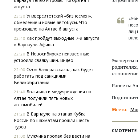
Барнаул тепло и грозы. Погода на 7
за умышле
августа
Университетский «бизнесмен»,
23:30
«Уби
обмеление и новые автобусы. Что
несо
произошло на Алтае 6 августа
лиц 
впло
Как пройдут выходные 7-9 августа
22:40
в Барнауле. Афиша
В Новосибирске неизвестные
22:20
устроили свалку шин. Видео
Эксперты п
родителях,
Ozon Банк рассказал, как будет
22:00
отношение
работать под санкциями
Великобритании
Ранее на А
Больница и медучреждения на
21:40
Подпишитес
Алтае получили пять новых
автомобилей
Места
Мо
В Барнауле на этапах Кубка
21:20
России по шахматам прошли шесть
туров
СМОТРИТЕ
Мужчина пропал без вести на
21:00