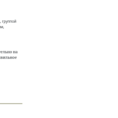
, группой
ым,
тельно на
авильное