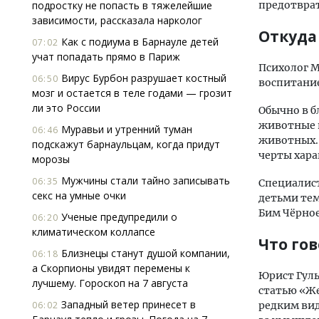
подростку не попасть в тяжелейшие
предотвра
зависимости, рассказала нарколог
Откуда
Как с подиума в Барнауле детей
07:02
учат попадать прямо в Париж
Психолог М
Вирус Бурбон разрушает костный
06:50
воспитание
мозг и остается в теле годами — грозит
ли это России
Обычно в б
животные в
Муравьи и утренний туман
06:46
животных. 
подскажут барнаульцам, когда придут
черты хара
морозы
Мужчины стали тайно записывать
06:35
Специалист
секс на умные очки
детьми тем
Бим Чёрное
Ученые предупредили о
06:20
климатическом коллапсе
Что го
Близнецы станут душой компании,
06:18
а Скорпионы увидят перемены к
Юрист Гуль
лучшему. Гороскоп на 7 августа
статью «Же
Западный ветер принесет в
06:02
редким вид