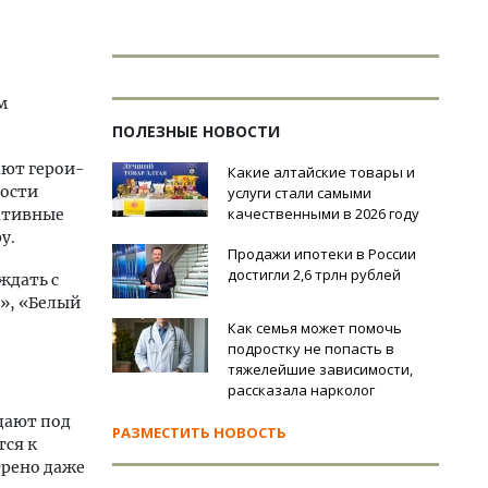
м
ПОЛЕЗНЫЕ НОВОСТИ
ают герои-
Какие алтайские товары и
ности
услуги стали самыми
качественными в 2026 году
ативные
у.
Продажи ипотеки в России
достигли 2,6 трлн рублей
ждать с
», «Белый
Как семья может помочь
подростку не попасть в
тяжелейшие зависимости,
рассказала нарколог
дают под
РАЗМЕСТИТЬ НОВОСТЬ
тся к
трено даже