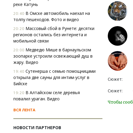
реке Катунь
В Омске автомобиль наехал на
20:40
толпу пешеходов. Фото и видео
Массовый сбой в Рунете: десятки
20:20
регионов остались без интернета и
мобильной связи
Медведю Мише в барнаульском
20:00
зоопарке устроили освежающий душ в
жару. Видео
Сутенерша с семью помощницами
19:40
открыла две сауны для интим-услуг в
Сюжет:
Бийске
Сюжет:
В Алтайском селе деревья
19:20
повалил ураган. Видео
Чтобы сооб
ВСЯ ЛЕНТА
НОВОСТИ ПАРТНЕРОВ