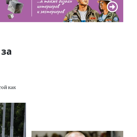
 за
гой как