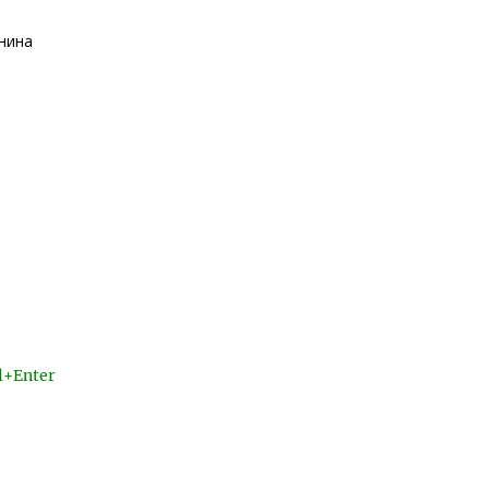
нина
l+Enter