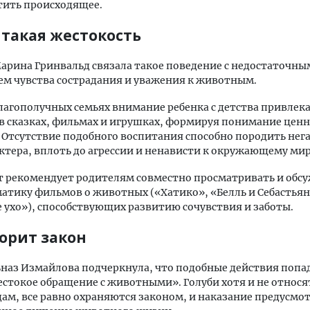
тить происходящее.
 такая жестокость
арина Гринвальд связала такое поведение с недостаточны
м чувства сострадания и уважения к животным.
лагополучных семьях внимание ребенка с детства привлек
 сказках, фильмах и игрушках, формируя понимание цен
Отсутствие подобного воспитания способно породить нег
ктера, вплоть до агрессии и ненависти к окружающему мир
 рекомендует родителям совместно просматривать и обсу
атику фильмов о животных («Хатико», «Белль и Себастьян
 ухо»), способствующих развитию сочувствия и заботы.
ворит закон
наз Измайлова подчеркнула, что подобные действия попа
стокое обращение с животными». Голуби хотя и не относя
ам, все равно охраняются законом, и наказание предусмо