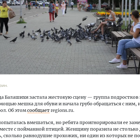
ость архитектурных идей.
Архитектурный код начин
еральный директор компании
земли. Мощение крупно
 — об эстетике городов,
плитами становится нов
дах в фасадах и развитии рынка
стандартом благоустрой
ОИТЕЛЬСТВО
СТРОИТЕЛЬСТВО
зин.
а Балашихи застала жестокую сцену — группа подростков
омощью мешка для обуви и начала грубо обращаться с ним,
бол. Об этом
сообщает
regions.ru.
пыталась вмешаться, но ребята проигнорировали ее зам
месте с пойманной птицей. Женщину поразила не столько 
, сколько равнодушие прохожих, ни один из которых не п