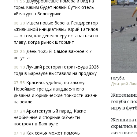
Двухуровневые номера и вид на
11:56
горы. Каким будет новый бутик-отель
«Белкур» в Белокурихе
Ищем новые берега. Гендиректор
08:30
«Жилищной инициативы» Юрий Гатилов
— о том, как девелоперу оставаться на
плаву, когда рынок штормит
День 1625-й. Самое важное к 7
Ищем новые берега. Гендиректор
Смел
08:25
августа
«Жилищной инициативы» Юрий
Ген
Гатилов — о том, как девелоперу
ЗИАС
Лучший ресторан стрит-фуда 2026
08:10
оставаться на плаву, когда рынок
трен
года в Барнауле выставили на продажу
штормит
Голуби.
СТР
Красиво, удобно, по закону.
07:55
Дмитрий Лям
СТРОИТЕЛЬСТВО
Новейшие тренды ландшафтного
дизайна и юридические тонкости жизни
Жительниц
на земле
голубя с п
игру в фут
Архитектурный парад. Какие
07:34
необычные и спорные объекты
Женщина по
построят в Барнауле
скрылись в
Как семья может помочь
жестокость
07:18