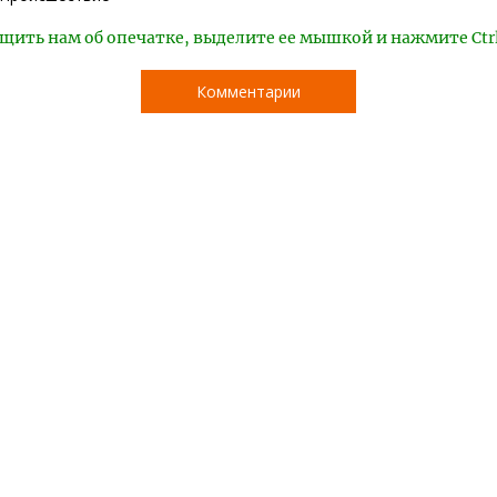
щить нам об опечатке, выделите ее мышкой и нажмите Ctr
Комментарии