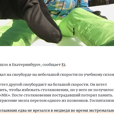
Смелость архитектурных 
Генеральный директор к
ЗИАС — об эстетике горо
трендах в фасадах и разв
шло в Екатеринбурге, сообщает
Е1
.
СТРОИТЕЛЬСТВО
ал на сноуборде на небольшой скорости по учебному склон
летел другой сноубордист на большой скорости. Он хотел
ть, чтобы избежать столкновения, но у него не получилос
«МК». После столкновения пострадавший потерял память.
трясение мозга перелом одного из позвонков. Госпитализ
олыжник едва не врезался в медведя во время экстремальн