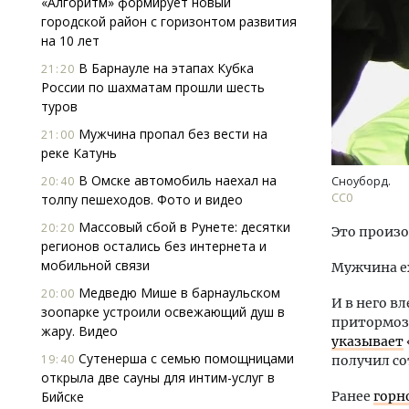
«Алгоритм» формирует новый
городской район с горизонтом развития
на 10 лет
В Барнауле на этапах Кубка
21:20
России по шахматам прошли шесть
туров
Мужчина пропал без вести на
21:00
реке Катунь
В Омске автомобиль наехал на
20:40
Сноуборд.
СС0
толпу пешеходов. Фото и видео
Массовый сбой в Рунете: десятки
20:20
Это произо
регионов остались без интернета и
мобильной связи
Мужчина ех
Медведю Мише в барнаульском
20:00
И в него в
зоопарке устроили освежающий душ в
притормози
жару. Видео
указывает
Сутенерша с семью помощницами
19:40
получил со
открыла две сауны для интим-услуг в
Бийске
Ранее
горн