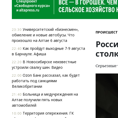
Университетский «бизнесмен»,
23:30
ПРОИСШЕСТ
обмеление и новые автобусы. Что
произошло на Алтае 6 августа
Росс
Как пройдут выходные 7-9 августа
22:40
стол
в Барнауле. Афиша
В Новосибирске неизвестные
22:20
Серьезные 
устроили свалку шин. Видео
Ozon Банк рассказал, как будет
22:00
работать под санкциями
Великобритании
Больница и медучреждения на
21:40
Алтае получили пять новых
автомобилей
Территория опережения. ГК
10:00