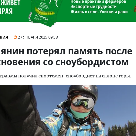
ВИЯ
27 ЯНВАРЯ 2025
09:58
иянин потерял память после
кновения со сноубордистом
травмы получил спортсмен-сноубордист на склоне горы.