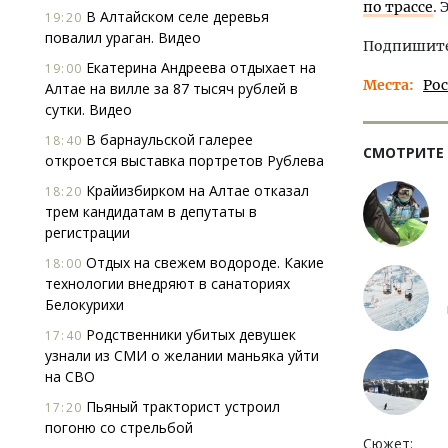
по трассе
.
В Алтайском селе деревья
19:20
повалил ураган. Видео
Подпишитес
Екатерина Андреева отдыхает на
19:00
Места
Ро
Алтае на вилле за 87 тысяч рублей в
сутки. Видео
В барнаульской галерее
18:40
СМОТРИТЕ
откроется выставка портретов Рублева
Крайизбирком на Алтае отказал
18:20
трем кандидатам в депутаты в
регистрации
Отдых на свежем водороде. Какие
18:00
технологии внедряют в санаториях
Белокурихи
Родственники убитых девушек
17:40
узнали из СМИ о желании маньяка уйти
на СВО
Пьяный тракторист устроил
17:20
погоню со стрельбой
Сюжет: