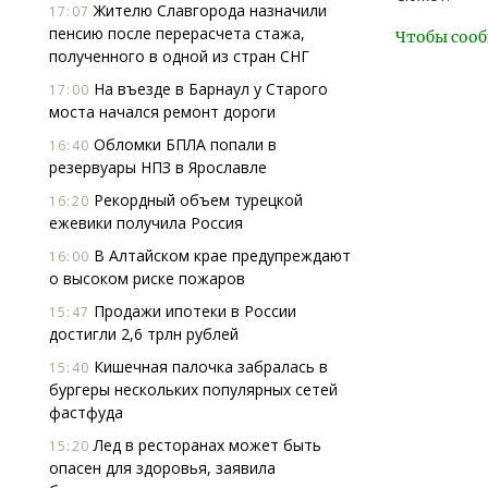
Жителю Славгорода назначили
17:07
пенсию после перерасчета стажа,
Чтобы сооб
полученного в одной из стран СНГ
На въезде в Барнаул у Старого
17:00
моста начался ремонт дороги
Обломки БПЛА попали в
16:40
резервуары НПЗ в Ярославле
Рекордный объем турецкой
16:20
ежевики получила Россия
В Алтайском крае предупреждают
16:00
о высоком риске пожаров
Продажи ипотеки в России
15:47
достигли 2,6 трлн рублей
Кишечная палочка забралась в
15:40
бургеры нескольких популярных сетей
фастфуда
Лед в ресторанах может быть
15:20
опасен для здоровья, заявила