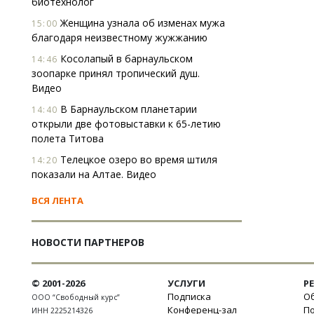
биотехнолог
Женщина узнала об изменах мужа
15:00
благодаря неизвестному жужжанию
Косолапый в барнаульском
14:46
зоопарке принял тропический душ.
Видео
В Барнаульском планетарии
14:40
открыли две фотовыставки к 65-летию
полета Титова
Телецкое озеро во время штиля
14:20
показали на Алтае. Видео
ВСЯ ЛЕНТА
НОВОСТИ ПАРТНЕРОВ
© 2001-2026
УСЛУГИ
Р
Подписка
Об
ООО “Свободный курс”
Конференц-зал
П
ИНН 2225214326