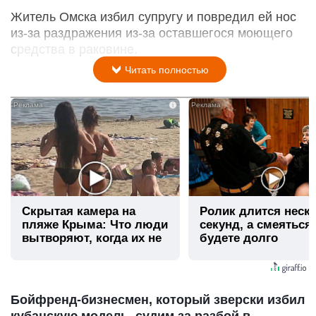
Житель Омска избил супругу и повредил ей нос
из-за раздражения из-за оставшегося моющего
средства в раковине.
Читать полностью
i
Скрытая камера на
Ролик длится неск
пляже Крыма: Что люди
секунд, а смеяться
вытворяют, когда их не
будете долго
видят...
Бойфренд-бизнесмен, который зверски избил
кубанскую модель, судим за разбой в