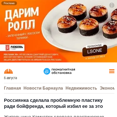
Реклама
To
F7
6 августа
Главная
Новости Барнаула
Недвижимость
Эконом
Россиянка сделала проблемную пластику
ради бойфренда, который избил ее за это
Жительница Камчатки сделала пластическую