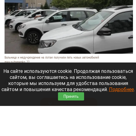
Больница и медучреждения на Алтае получили пять новых автомобилей
max.ru/tomenko_22
6 августа 2026 в 21:40
На сайте используются cookie. Продолжая пользоваться
сайтом, вы соглашаетесь на использование cookie,
Детская горбольница Рубцовска и фельдшерско-
которые мы используем для удобства пользования
акушерские пункты Алтайского края получили
сайтом и повышения качества рекомендаций.
Подробнее
.
пять новых машин.
Принять
Читать полностью
В Барнауле на этапах Кубка России по
шахматам прошли шесть туров