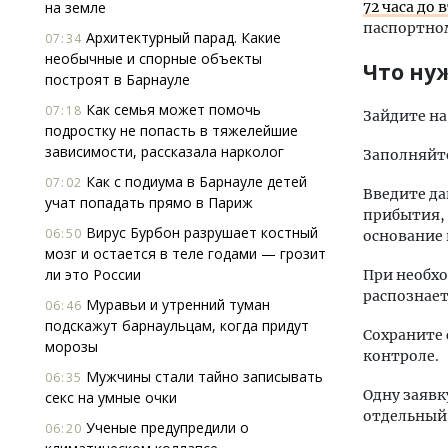
на земле
72 часа до 
паспортно
Архитектурный парад. Какие
07:34
необычные и спорные объекты
Что ну
построят в Барнауле
Как семья может помочь
07:18
Зайдите н
подростку не попасть в тяжелейшие
зависимости, рассказала нарколог
Заполняйте
Как с подиума в Барнауле детей
07:02
Введите да
учат попадать прямо в Париж
прибытия,
Вирус Бурбон разрушает костный
06:50
основание 
мозг и остается в теле годами — грозит
ли это России
При необхо
распознает
Муравьи и утренний туман
06:46
подскажут барнаульцам, когда придут
Сохраните 
морозы
контроле.
Мужчины стали тайно записывать
06:35
Одну заявк
секс на умные очки
отдельный 
Ученые предупредили о
06:20