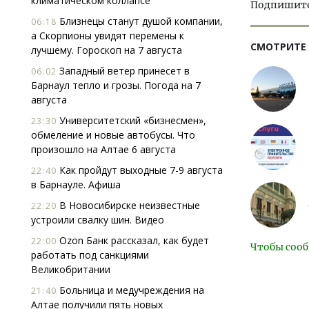
климатическом коллапсе
Подпишитес
Близнецы станут душой компании,
06:18
а Скорпионы увидят перемены к
СМОТРИТЕ
лучшему. Гороскоп на 7 августа
Западный ветер принесет в
06:02
Барнаул тепло и грозы. Погода на 7
августа
Университетский «бизнесмен»,
23:30
обмеление и новые автобусы. Что
произошло на Алтае 6 августа
Как пройдут выходные 7-9 августа
22:40
в Барнауле. Афиша
В Новосибирске неизвестные
22:20
устроили свалку шин. Видео
Ozon Банк рассказал, как будет
22:00
Чтобы сооб
работать под санкциями
Великобритании
Больница и медучреждения на
21:40
Алтае получили пять новых