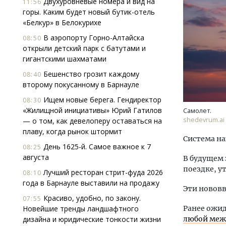
Двухуровневые номера и вид на
11:56
горы. Каким будет новый бутик-отель
«Белкур» в Белокурихе
В аэропорту Горно-Алтайска
08:50
открыли детский парк с батутами и
гигантскими шахматами
Бешенство грозит каждому
08:40
второму покусанному в Барнауле
Ище
«Жи
Ищем новые берега. Гендиректор
08:30
Гати
«Жилищной инициативы» Юрий Гатилов
Самолет.
оста
shedevrum.ai
— о том, как девелоперу оставаться на
што
плаву, когда рынок штормит
Система на
СТР
День 1625-й. Самое важное к 7
08:25
августа
В будущем 
поездке, у
Лучший ресторан стрит-фуда 2026
08:10
года в Барнауле выставили на продажу
Эти нововв
Красиво, удобно, по закону.
07:55
Новейшие тренды ландшафтного
Ранее ожид
дизайна и юридические тонкости жизни
любой межд