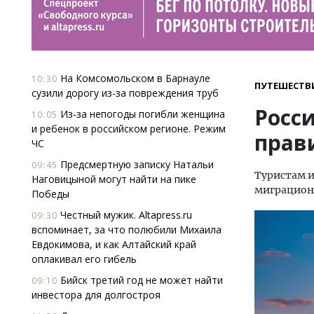
На Комсомольском в Барнауле
10:30
ПУТЕШЕСТВ
сузили дорогу из-за повреждения труб
Росс
Из-за непогоды погибли женщина
10:05
и ребенок в российском регионе. Режим
прав
ЧС
Предсмертную записку Натальи
09:45
Туристам и
Наговицыной могут найти на пике
миграционн
Победы
Честный мужик. Altapress.ru
09:30
вспоминает, за что полюбили Михаила
Евдокимова, и как Алтайский край
оплакивал его гибель
Бийск третий год не может найти
09:10
инвестора для долгостроя