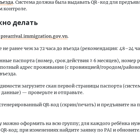
въезда
. Система должна была выдавать QR-код для предъяв
м контроле.
жно делать
а
prearrival.immigration.gov.vn
.
 не ранее чем за 72 часа до въезда (рекомендация: 48–24 ча
нные паспорта (номер, срок действия ≥ 6 месяцев), номер р
 полный адрес проживания (с провинцией/городом/районо
въезда.
димости загрузите скан первой страницы паспорта (систе
 данные) — проверьте и отправьте.
сгенерированный QR‑код (скрин/печать) и предъявите на 
у можно оформить на всю группу; для каждого ребёнка ну
QR‑код; при изменениях найдите заявку по PAI и обновите