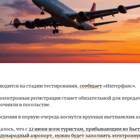
м новые берега. Гендиректор
Смелость архитектурных 
лищной инициативы» Юрий
Генеральный директор к
лов — о том, как девелоперу
ЗИАС — об эстетике горо
ваться на плаву, когда рынок
трендах в фасадах и разв
рмит
СТРОИТЕЛЬСТВО
ходится на стадии тестирования,
сообщает
«Интерфакс».
ОИТЕЛЬСТВО
электронная регистрация станет обязательной для переда
точнили в посольстве.
едения в первую очередь коснутся крупных вьетнамских а
алось, что с
22 июня всем туристам, прибывающим во Вьет
ународный аэропорт, нужно будет заполнить электронную