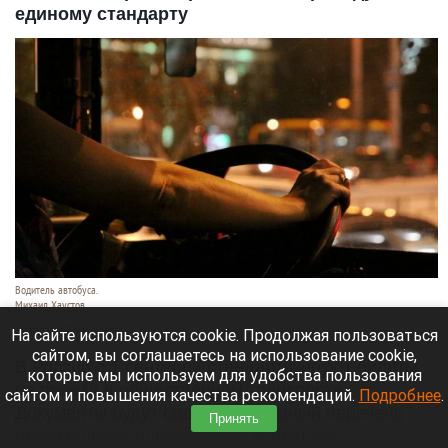
единому стандарту
Водитель автобуса.
Михаил Хаустов
6 августа 2026 в 11:50
На сайте используются cookie. Продолжая пользоваться
сайтом, вы соглашаетесь на использование cookie,
В России с 1 сентября стандартизируют билеты
которые мы используем для удобства пользования
на проезд в общественном транспорте.
сайтом и повышения качества рекомендаций.
Подробнее
.
Документы будут содержать единый перечень
Принять
обязательной информации, сообщают
РИА