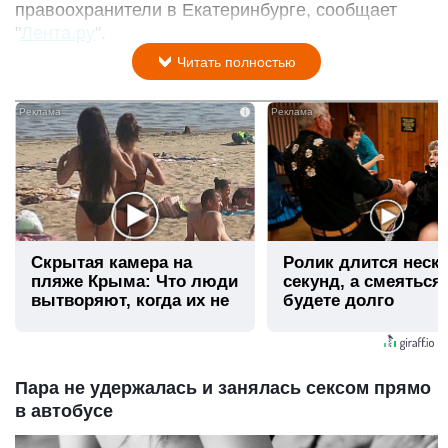
правоохранители в Екатеринбурге, сообщает
"
Лента.ру
".
Читать полностью
i
Скрытая камера на
Ролик длится неск
пляже Крыма: Что люди
секунд, а смеяться
вытворяют, когда их не
будете долго
видят...
Пара не удержалась и занялась сексом прямо
в автобусе