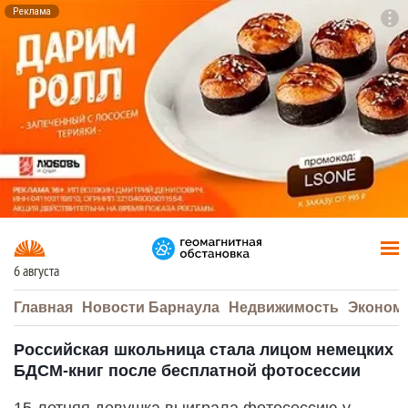
Реклама
To
F7
6 августа
Главная
Новости Барнаула
Недвижимость
Эконом
Российская школьница стала лицом немецких
БДСМ-книг после бесплатной фотосессии
15-летняя девушка выиграла фотосессию у