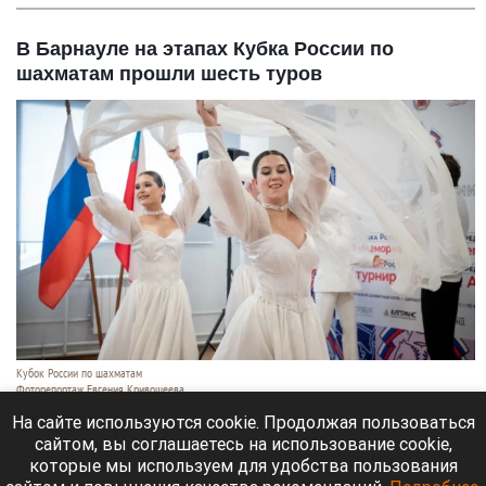
В Барнауле на этапах Кубка России по
шахматам прошли шесть туров
Кубок России по шахматам
Фоторепортаж Евгения Кривошеева
6 августа 2026 в 21:20
На сайте используются cookie. Продолжая пользоваться
сайтом, вы соглашаетесь на использование cookie,
Этапы Кубка России по шахматам в Барнауле
которые мы используем для удобства пользования
продолжаются.