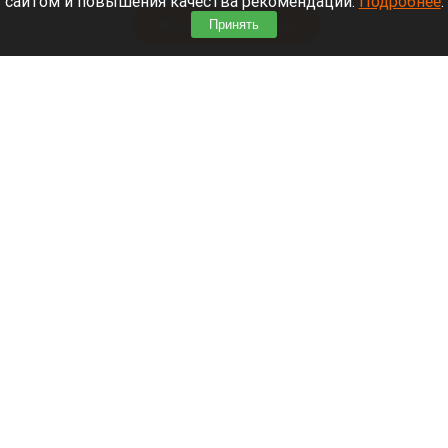
сайтом и повышения качества рекомендаций.
Подробнее
.
Читать полностью
Принять
Мужчина пропал без вести на реке Катунь
На реке Катунь мужчина выпал из лодки и пропал без вести
ГУ МЧС по Республике Алтай
6 августа 2026 в 21:00