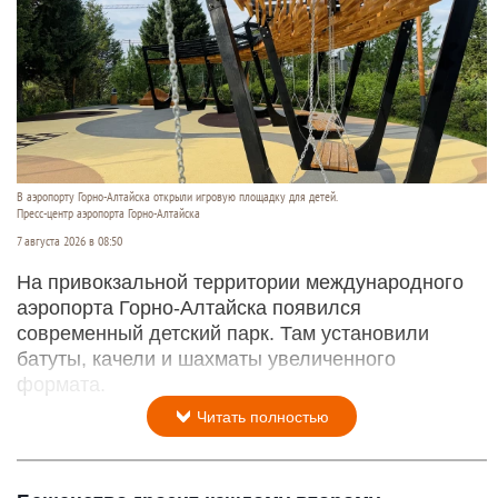
В аэропорту Горно-Алтайска открыли игровую площадку для детей.
Пресс-центр аэропорта Горно-Алтайска
7 августа 2026 в 08:50
На привокзальной территории международного
аэропорта Горно-Алтайска появился
современный детский парк. Там установили
батуты, качели и шахматы увеличенного
формата.
Читать полностью