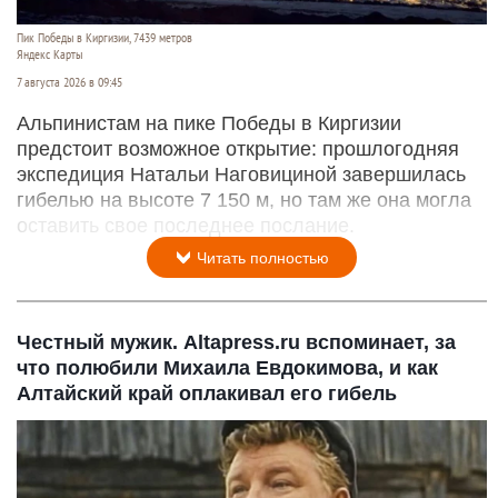
Пик Победы в Киргизии, 7439 метров
Яндекс Карты
7 августа 2026 в 09:45
Альпинистам на пике Победы в Киргизии
предстоит возможное открытие: прошлогодняя
экспедиция Натальи Наговициной завершилась
гибелью на высоте 7 150 м, но там же она могла
оставить свое последнее послание.
Читать полностью
Честный мужик. Altapress.ru вспоминает, за
что полюбили Михаила Евдокимова, и как
Алтайский край оплакивал его гибель