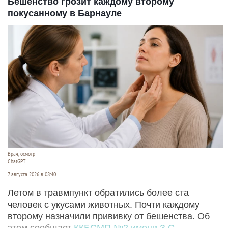
Бешенство грозит каждому второму
покусанному в Барнауле
Врач, осмотр
ChatGPT
7 августа 2026 в 08:40
Летом в травмпункт обратились более ста
человек с укусами животных. Почти каждому
второму назначили прививку от бешенства. Об
этом сообщает
ККБСМП №2 имени З.С.