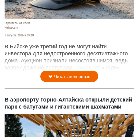
Строительная каска
Нейросети
7 августа 2026 в 09:10
В Бийске уже третий год не могут найти
инвестора для недостроенного десятиэтажного
дома. Аукцион признали несостоявшимся, ведь
заявок даже не поступало,
сообщает
«Толк».
Читать полностью
В аэропорту Горно-Алтайска открыли детский
парк с батутами и гигантскими шахматами