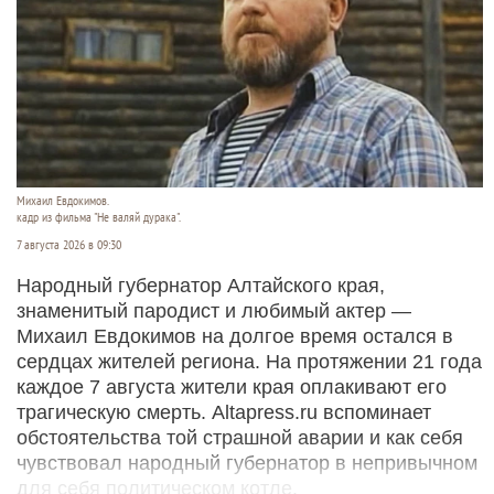
Михаил Евдокимов.
кадр из фильма "Не валяй дурака".
7 августа 2026 в 09:30
Народный губернатор Алтайского края,
знаменитый пародист и любимый актер —
Михаил Евдокимов на долгое время остался в
сердцах жителей региона. На протяжении 21 года
каждое 7 августа жители края оплакивают его
трагическую смерть. Altapress.ru вспоминает
обстоятельства той страшной аварии и как себя
чувствовал народный губернатор в непривычном
для себя политическом котле.