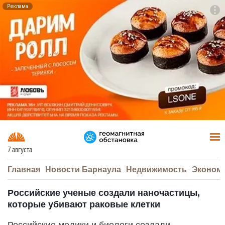
Реклама
To
F7
7 августа
Главная
Новости Барнаула
Недвижимость
Эконом
Российские ученые создали наночастицы,
которые убивают раковые клетки
Российские медики и биологи создали