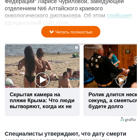
Федерации" Ларисе Чуриловой, заведующей
отделением №6 Алтайского краевого
онкологического диспансера. Об этом
сообщает
официальный сайт края.
Читать полностью
i
Скрытая камера на
Ролик длится неск
пляже Крыма: Что люди
секунд, а смеяться
вытворяют, когда их не
будете долго
видят...
Специалисты утверждают, что дату смерти