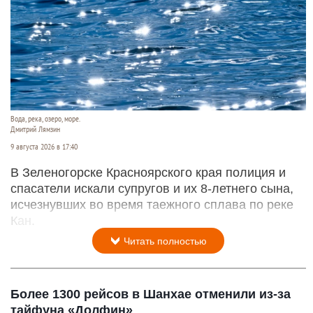
Вода, река, озеро, море.
Дмитрий Лямзин
9 августа 2026 в 17:40
В Зеленогорске Красноярского края полиция и
спасатели искали супругов и их 8-летнего сына,
исчезнувших во время таежного сплава по реке
Кан.
Читать полностью
Более 1300 рейсов в Шанхае отменили из-за
тайфуна «Долфин»