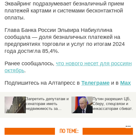
Эквайринг подразумевает безналичный прием
платежей картами и системами бесконтактной
оплаты.
Глава Банка России Эльвира Набиуллина
сообщала — доля безналичных платежей на
предприятиях торговли и услуг по итогам 2024
года достигла 85,4%.
Ранее сообщалось,
что нового несет для россиян
октябрь
.
Подпишитесь на Алтапресс в
Телеграме
и в
Max
и
Путин разрешил ЦБ,
Контроль по
Сберу, спецсвязи и
видеосвязи. Как
инкассаторам сбивать
изменятся правила
БПЛА
розничной торговли с
сентября
ПО ТЕМЕ: