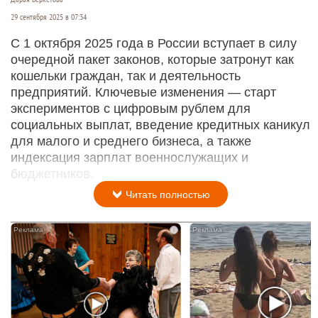
29 сентября 2025 в 07:34
С 1 октября 2025 года в России вступает в силу
очередной пакет законов, которые затронут как
кошельки граждан, так и деятельность
предприятий. Ключевые изменения — старт
экспериментов с цифровым рублем для
социальных выплат, введение кредитных каникул
для малого и среднего бизнеса, а также
индексация зарплат военнослужащих и
бюджетников.
Читать полностью
i