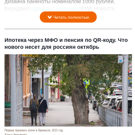
дизайна банкноты номиналом 1000 рублей,
передают
передают
передают
РИА Новости.
Читать полностью
Ипотека через МФО и пенсия по QR-коду. Что
нового несет для россиян октябрь
Первые признаки осени в Барнауле, 2025 год.
Дарья Беркетова