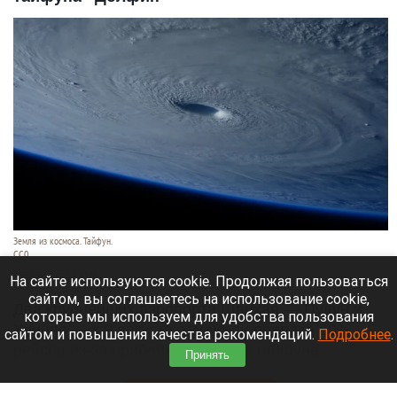
Земля из космоса. Тайфун.
СС0
9 августа 2026 в 17:05
На сайте используются cookie. Продолжая пользоваться
сайтом, вы соглашаетесь на использование cookie,
Два крупнейших аэропорта Шанхая — Пудун и
которые мы используем для удобства пользования
Хунцяо — к 9 августа отменили порядка 60%
сайтом и повышения качества рекомендаций.
Подробнее
.
рейсов из-за приближающегося тайфуна
Принять
«Долфин».
Читать полностью