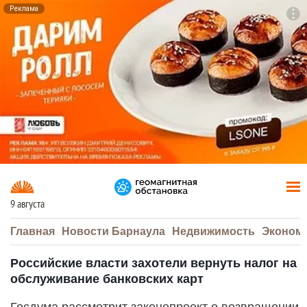
Реклама
To
F7
9 августа
Главная
Новости Барнаула
Недвижимость
Эконом
Российские власти захотели вернуть налог на
обслуживание банковских карт
Госдума рассмотрит законопроект о возвращении