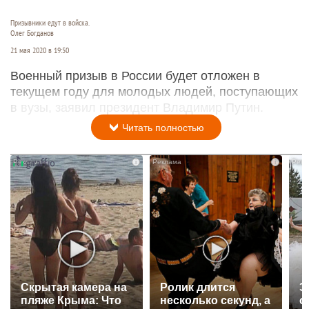
Призывники едут в войска.
Олег Богданов
21 мая 2020 в 19:50
Военный призыв в России будет отложен в
текущем году для молодых людей, поступающих
в вузы, заявил президент Владимир Путин.
Читать полностью
i
i
Скрытая камера на
Ролик длится
Э
пляже Крыма: Что
несколько секунд, а
о