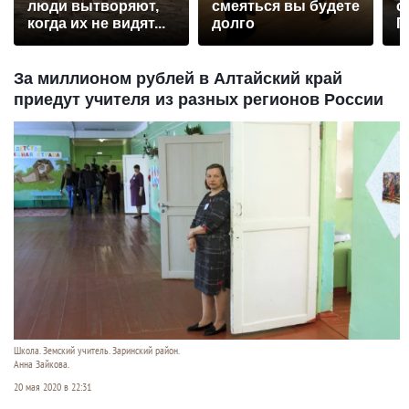
люди вытворяют,
смеяться вы будете
с
когда их не видят...
долго
П
р
За миллионом рублей в Алтайский край
приедут учителя из разных регионов России
Школа. Земский учитель. Заринский район.
Анна Зайкова.
20 мая 2020 в 22:31