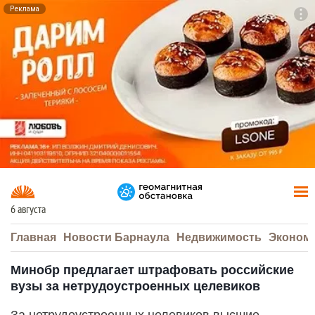
Реклама
To
F7
6 августа
Главная
Новости Барнаула
Недвижимость
Эконом
Минобр предлагает штрафовать российские
вузы за нетрудоустроенных целевиков
За нетрудоустроенных целевиков высшие