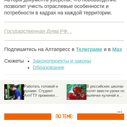
позволит учесть отраслевые особенности и
потребности в кадрах на каждой территории.
Государственная Дума РФ. .
Подпишитесь на Алтапресс в
Телеграме
и в
Max
Сюжеты
Законопроекты и законы
Образование
ся
Работать головой и
В российских школах
руками. Студент
хотят ввести уроки по
АлтГТУ променял
выпечке куличей и
бюджет на целевое и
росписи пасхальных
выиграл всероссийский
яиц
конкурс
ПО ТЕМЕ: