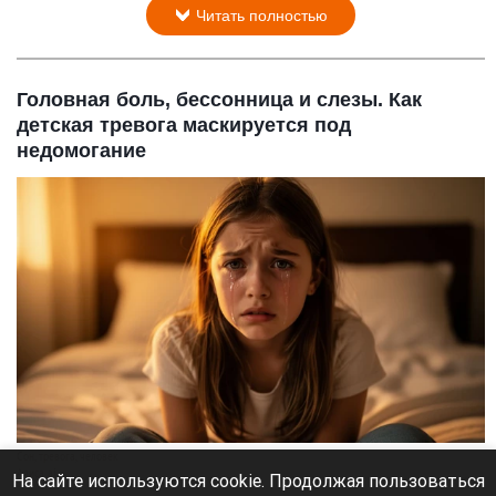
Читать полностью
Головная боль, бессонница и слезы. Как
детская тревога маскируется под
недомогание
Сон, тревога, человек
Алиса ai
На сайте используются cookie. Продолжая пользоваться