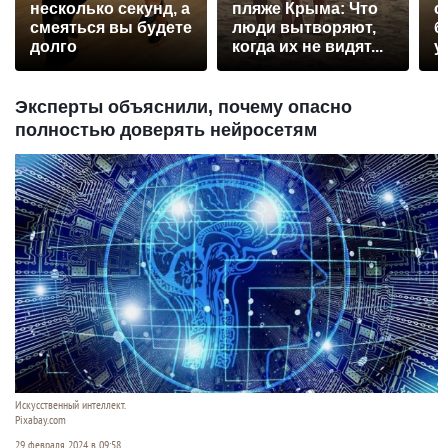
несколько секунд, а
пляже Крыма: Что
с
смеяться вы будете
люди вытворяют,
б
долго
когда их не видят...
у
Эксперты объяснили, почему опасно
полностью доверять нейросетям
Искусственный интеллект.
Pixabay.com
29 февраля 2024 в 09:58