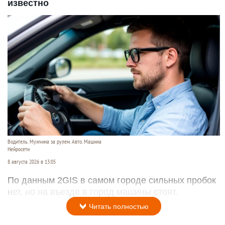
известно
Водитель. Мужчина за рулем. Авто. Машина
Нейросети
8 августа 2026 в 13:05
По данным 2GIS в самом городе сильных пробок
нет, но на въезде в город машины стоят.
Читать полностью