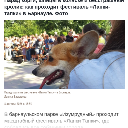
Парад корги, шпицы в коляске и бесстрашный
кролик: как проходит фестиваль «Лапки-
тапки» в Барнауле. Фото
Парад корги на фестивале «Лапки Тапки» в Барнауле.
Лариса Васильева
8 августа 2026 в 15:35
В барнаульском парке «Изумрудный» проходит
масштабный фестиваль «Лапки Тапки», где
собрались все собачники города.