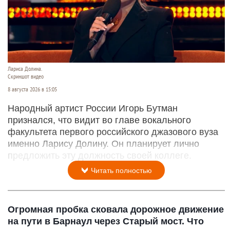
Лариса Долина.
Скриншот видео
8 августа 2026 в 15:05
Народный артист России Игорь Бутман
признался, что видит во главе вокального
факультета первого российского джазового вуза
именно Ларису Долину. Он планирует лично
предложить эту должность своей коллеге.
Читать полностью
Огромная пробка сковала дорожное движение
на пути в Барнаул через Старый мост. Что