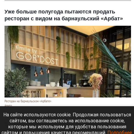
Уже больше полугода пытаются продать
ресторан с видом на барнаульский «Арбат»
Ресторан на барнаульском «Арбате»
Авито
8 августа 2026 в 14:35
На сайте используются cookie. Продолжая пользоваться
сайтом, вы соглашаетесь на использование cookie,
В Центральном районе Барнаула продают
которые мы используем для удобства пользования
ресторан GOR’DOST на ул. Мало-Тобольской, 23.
сайтом и повышения качества рекомендаций.
Подробнее
.