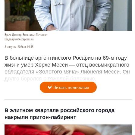
Врач. Доктор. Больница. Лечение
Шедеврум/Altapress.ru
8 августа 2026 в 19:35
В больнице аргентинского Росарио на 69-м году
жизни умер Хорхе Месси — отец восьмикратного
обладателя «Золотого мяча» Лионеля Месси. Он
долго боролся с тяжелой болезнью.
Читать полностью
В элитном квартале российского города
накрыли притон-лабиринт