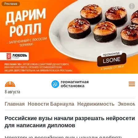
Реклама
To
F7
8 августа
Главная
Новости Барнаула
Недвижимость
Эконом
Российские вузы начали разрешать нейросети
для написания дипломов
Некоторые российские вузы начали одобрять