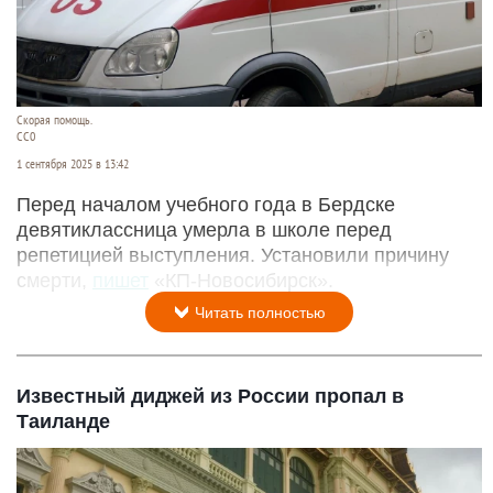
Скорая помощь.
СС0
1 сентября 2025 в 13:42
Перед началом учебного года в Бердске
девятиклассница умерла в школе перед
репетицией выступления. Установили причину
смерти,
пишет
«КП-Новосибирск».
Читать полностью
Известный диджей из России пропал в
Таиланде