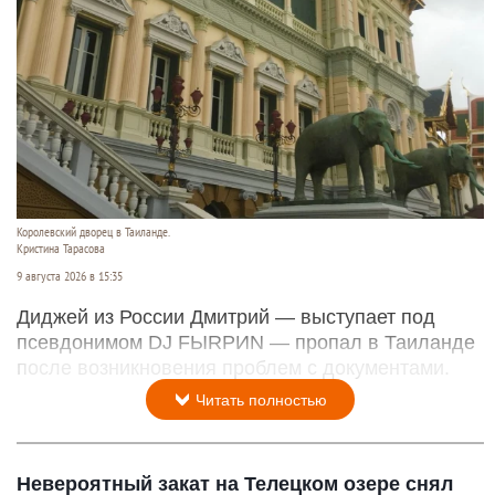
Королевский дворец в Таиланде.
Кристина Тарасова
9 августа 2026 в 15:35
Диджей из России Дмитрий — выступает под
псевдонимом DJ FЫRРИN — пропал в Таиланде
после возникновения проблем с документами.
Читать полностью
Невероятный закат на Телецком озере снял