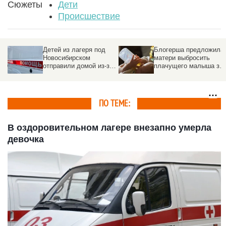
Сюжеты
Дети
Происшествие
Блогерша предложила
В сибирском регионе
матери выбросить
запретили продажу
а
плачущего малыша за
топлива детям младше
борт
18 лет
ПО ТЕМЕ:
В оздоровительном лагере внезапно умерла
девочка