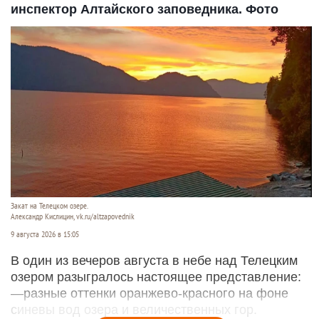
инспектор Алтайского заповедника. Фото
Закат на Телецком озере.
Александр Кислицин, vk.ru/altzapovednik
9 августа 2026 в 15:05
В один из вечеров августа в небе над Телецким
озером разыгралось настоящее представление:
—разные оттенки оранжево-красного на фоне
синевы вод озера и величественных гор.