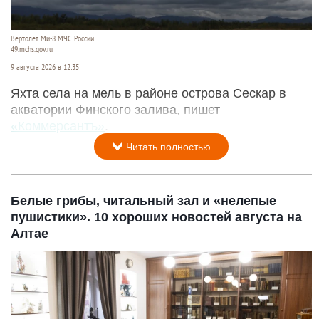
Вертолет Ми-8 МЧС России.
49.mchs.gov.ru
9 августа 2026 в 12:35
Яхта села на мель в районе острова Сескар в
акватории Финского залива, пишет
«Коммерсантъ»
.
Читать полностью
Белые грибы, читальный зал и «нелепые
пушистики». 10 хороших новостей августа на
Алтае