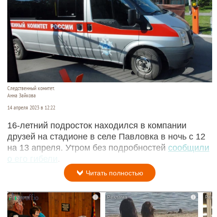
Следственный комитет.
Анна Зайкова
14 апреля 2023 в 12:22
16-летний подросток находился в компании
друзей на стадионе в селе Павловка в ночь с 12
на 13 апреля. Утром без подробностей
сообщили
о его гибели
.
Читать полностью
i
i