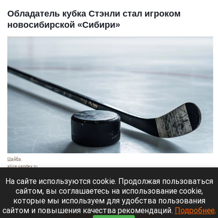
Обладатель кубка Стэнли стал игроком
новосибирской «Сибири»
Шайба.
alice.yandex.ru
9 августа 2026 в 11:35
На сайте используются cookie. Продолжая пользоваться
сайтом, вы соглашаетесь на использование cookie,
Евгений Кузнецов официально стал игроком
которые мы используем для удобства пользования
новосибирской «Сибири».
сайтом и повышения качества рекомендаций.
Подробнее
.