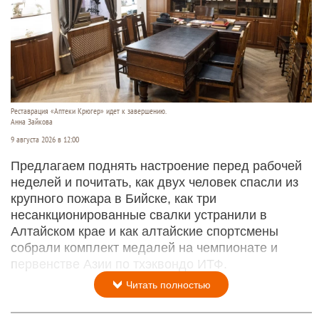
Реставрация «Аптеки Крюгер» идет к завершению.
Анна Зайкова
9 августа 2026 в 12:00
Предлагаем поднять настроение перед рабочей
неделей и почитать, как двух человек спасли из
крупного пожара в Бийске, как три
несанкционированные свалки устранили в
Алтайском крае и как алтайские спортсмены
собрали комплект медалей на чемпионате и
первенстве Азии по тхэквондо ИТФ.
Читать полностью