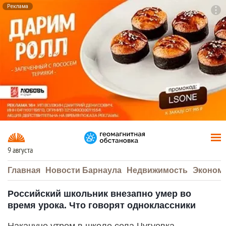
Реклама
To
F7
9 августа
Главная
Новости Барнаула
Недвижимость
Эконом
Российский школьник внезапно умер во
время урока. Что говорят одноклассники
Накануне утром в школе села Чугуевка