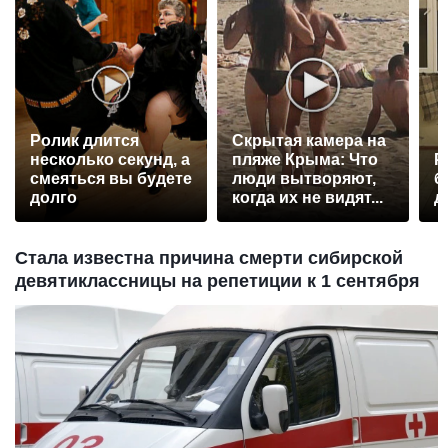
Ролик длится
Скрытая камера на
несколько секунд, а
пляже Крыма: Что
Р
смеяться вы будете
люди вытворяют,
б
долго
когда их не видят...
д
Стала известна причина смерти сибирской
девятиклассницы на репетиции к 1 сентября