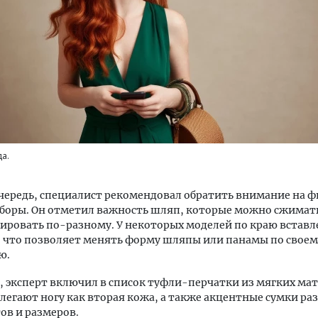
Ищем новые берега. Ген
«Жилищной инициативы»
Гатилов — о том, как де
а.
оставаться на плаву, ког
штормит
чередь, специалист рекомендовал обратить внимание на 
СТРОИТЕЛЬСТВО
боры. Он отметил важность шляп, которые можно сжимат
ровать по-разному. У некоторых моделей по краю вставл
 что позволяет менять форму шляпы или панамы по своем
ю.
, эксперт включил в список туфли-перчатки из мягких ма
легают ногу как вторая кожа, а также акцентные сумки р
ов и размеров.