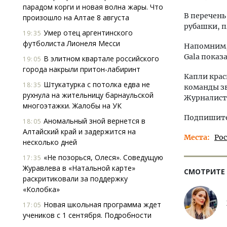
парадом корги и новая волна жары. Что
В перечень
произошло на Алтае 8 августа
рубашки, п
Умер отец аргентинского
19:35
футболиста Лионеля Месси
Напомним,
Gala показ
В элитном квартале российского
19:05
города накрыли притон-лабиринт
Капли крас
Штукатурка с потолка едва не
18:35
команды зв
рухнула на жительницу барнаульской
Журналист
многоэтажки. Жалобы на УК
Подпишитес
Аномальный зной вернется в
18:05
Алтайский край и задержится на
Места
Ро
несколько дней
«Не позорься, Олеся». Соведущую
17:35
Журавлева в «Натальной карте»
СМОТРИТЕ
раскритиковали за поддержку
«Колобка»
Новая школьная программа ждет
17:05
учеников с 1 сентября. Подробности