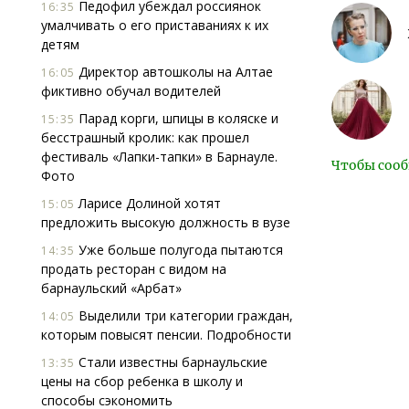
Педофил убеждал россиянок
16:35
умалчивать о его приставаниях к их
детям
Директор автошколы на Алтае
16:05
фиктивно обучал водителей
Парад корги, шпицы в коляске и
15:35
бесстрашный кролик: как прошел
фестиваль «Лапки-тапки» в Барнауле.
Чтобы сооб
Фото
Ларисе Долиной хотят
15:05
предложить высокую должность в вузе
Уже больше полугода пытаются
14:35
продать ресторан с видом на
барнаульский «Арбат»
Выделили три категории граждан,
14:05
которым повысят пенсии. Подробности
Стали известны барнаульские
13:35
цены на сбор ребенка в школу и
способы сэкономить