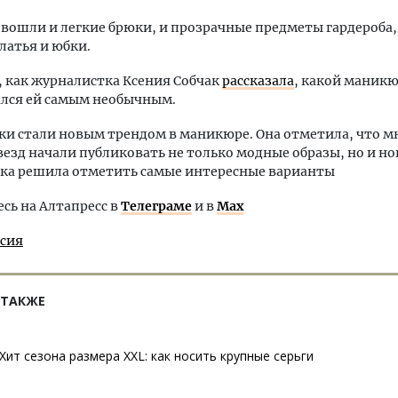
 вошли и легкие брюки, и прозрачные предметы гардероба,
латья и юбки.
 как журналистка Ксения Собчак
рассказала
, какой маникю
ался ей самым необычным.
ки стали новым трендом в маникюре. Она отметила, что м
езд начали публиковать не только модные образы, но и но
ка решила отметить самые интересные варианты
ь на Алтапресс в
Телеграме
и в
Max
ссия
 ТАКЖЕ
Хит сезона размера XXL: как носить крупные серьги