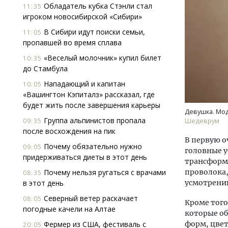
Обладатель кубка Стэнли стал
11:35
игроком новосибирской «Сибири»
В Сибири идут поиски семьи,
11:05
пропавшей во время сплава
«Веселый молочник» купил билет
10:35
до Стамбула
Нападающий и капитан
10:05
«Вашингтон Кэпиталз» рассказал, где
будет жить после завершения карьеры
Девушка. Мод
Группа альпинистов пропала
09:35
Шедеврум
после восхождения на пик
В первую о
Почему обязательно нужно
09:05
головные у
придерживаться диеты в этот день
трансформи
Почему нельзя ругаться с врачами
проволока,
08:35
в этот день
усмотрени
Северный ветер раскачает
08:05
Кроме того
погодные качели на Алтае
которые об
Фермер из США, фестиваль с
форм, цвет
20:05