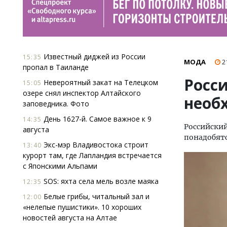
Известный диджей из России
15:35
МОДА
2
пропал в Таиланде
Росс
Невероятный закат на Телецком
15:05
озере снял инспектор Алтайского
необ
заповедника. Фото
День 1627-й. Самое важное к 9
14:35
Российский
августа
понадобятс
Экс-мэр Владивостока строит
13:40
курорт там, где Лапландия встречается
с Японскими Альпами
SOS: яхта села мель возле маяка
12:35
Белые грибы, читальный зал и
12:00
«нелепые пушистики». 10 хороших
новостей августа на Алтае