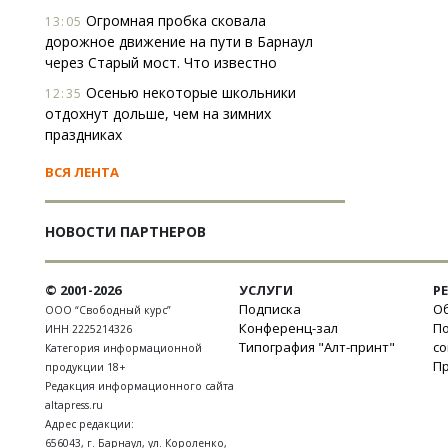
Огромная пробка сковала
13:05
дорожное движение на пути в Барнаул
через Старый мост. Что известно
Осенью некоторые школьники
12:35
отдохнут дольше, чем на зимних
праздниках
ВСЯ ЛЕНТА
НОВОСТИ ПАРТНЕРОВ
© 2001-2026
УСЛУГИ
Р
Подписка
Об
ООО “Свободный курс”
Конференц-зал
П
ИНН 2225214326
Типография "Алт-принт"
с
Категория информационной
П
продукции 18+
Редакция информационного сайта
altapress.ru
Адрес редакции:
656043
,
г. Барнаул
,
ул. Короленко,