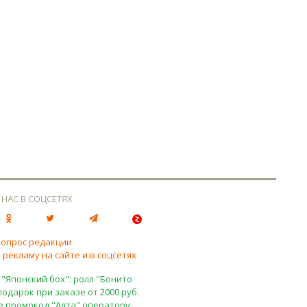
 НАС В СОЦСЕТЯХ
вопрос редакции
 рекламу на сайте и в соцсетях
 "Японский бох": ролл "Бонито
подарок при заказе от 2000 руб.
е промокод "Алта" оператору.