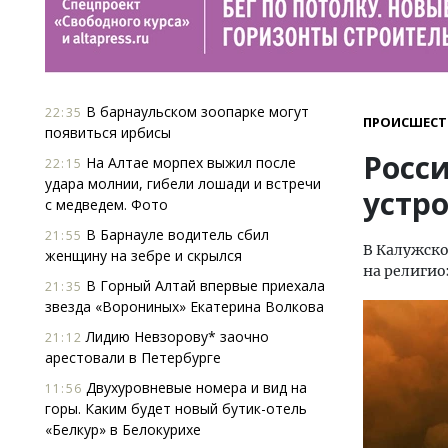
В барнаульском зоопарке могут
22:35
ПРОИСШЕСТ
появиться ирбисы
Росс
На Алтае морпех выжил после
22:15
удара молнии, гибели лошади и встречи
устро
с медведем. Фото
В Барнауле водитель сбил
21:55
В Калужско
женщину на зебре и скрылся
на религио
В Горный Алтай впервые приехала
21:35
звезда «Ворониных» Екатерина Волкова
Лидию Невзорову* заочно
21:12
арестовали в Петербурге
Двухуровневые номера и вид на
11:56
горы. Каким будет новый бутик-отель
«Белкур» в Белокурихе