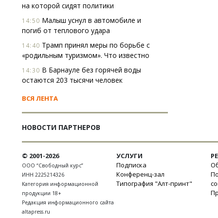
на которой сидят политики
Малыш уснул в автомобиле и
14:50
погиб от теплового удара
Трамп принял меры по борьбе с
14:40
«родильным туризмом». Что известно
В Барнауле без горячей воды
14:30
остаются 203 тысячи человек
ВСЯ ЛЕНТА
НОВОСТИ ПАРТНЕРОВ
© 2001-2026
УСЛУГИ
Р
Подписка
Об
ООО “Свободный курс”
Конференц-зал
П
ИНН 2225214326
Типография "Алт-принт"
с
Категория информационной
П
продукции 18+
Редакция информационного сайта
altapress.ru