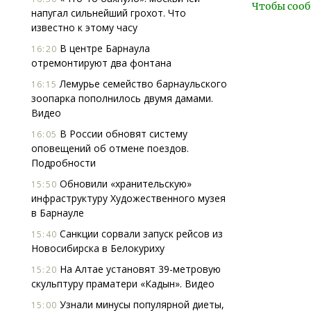
Чтобы сооб
напугал сильнейший грохот. Что
известно к этому часу
В центре Барнаула
16:20
отремонтируют два фонтана
Лемурье семейство барнаульского
16:15
зоопарка пополнилось двумя дамами.
Видео
В России обновят систему
16:05
оповещений об отмене поездов.
Подробности
Обновили «хранительскую»
15:50
инфраструктуру Художественного музея
в Барнауле
Санкции сорвали запуск рейсов из
15:40
Новосибирска в Белокуриху
На Алтае установят 39-метровую
15:20
скульптуру праматери «Кадын». Видео
Узнали минусы популярной диеты,
15:00