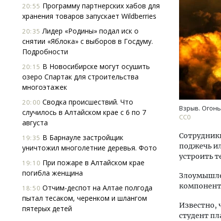
Программу партнерских хабов для
20:55
хранения товаров запускает Wildberries
Лидер «Родины» подал иск о
20:35
снятии «Яблока» с выборов в Госдуму.
Подробности
В Новосибирске могут осушить
20:15
озеро Спартак для строительства
Ище
многоэтажек
«Жи
Сводка происшествий. Что
20:00
Гати
Взрыв. Огонь
случилось в Алтайском крае с 6 по 7
оста
СС0
августа
што
Сотрудники
В Барнауле застройщик
СТР
19:35
поджечь ил
уничтожил многолетние деревья. Фото
устроить т
При пожаре в Алтайском крае
19:10
погибла женщина
Злоумышле
компонент
Отчим-деспот на Алтае полгода
18:50
пытал тесаком, черенком и шлангом
Известно, 
пятерых детей
студент пл