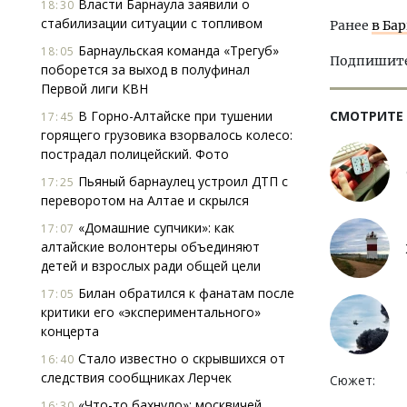
Власти Барнаула заявили о
18:30
стабилизации ситуации с топливом
Ранее
в Ба
Барнаульская команда «Трегуб»
18:05
Подпишитес
поборется за выход в полуфинал
Первой лиги КВН
В Горно-Алтайске при тушении
СМОТРИТЕ
17:45
горящего грузовика взорвалось колесо:
пострадал полицейский. Фото
Пьяный барнаулец устроил ДТП с
17:25
переворотом на Алтае и скрылся
«Домашние супчики»: как
17:07
алтайские волонтеры объединяют
детей и взрослых ради общей цели
Билан обратился к фанатам после
17:05
критики его «экспериментального»
концерта
Стало известно о скрывшихся от
16:40
следствия сообщниках Лерчек
Сюжет:
«Что-то бахнуло»: москвичей
16:30