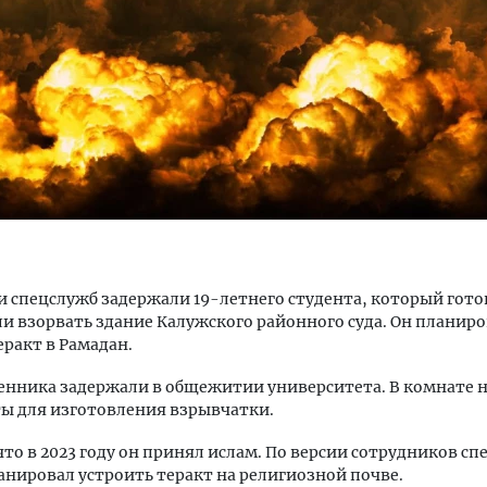
м новые берега. Гендиректор
Смелость архитектурных 
лищной инициативы» Юрий
Генеральный директор к
лов — о том, как девелоперу
ЗИАС — об эстетике горо
ваться на плаву, когда рынок
трендах в фасадах и разв
рмит
СТРОИТЕЛЬСТВО
 спецслужб задержали 19-летнего студента, который гото
ОИТЕЛЬСТВО
и взорвать здание Калужского районного суда. Он планир
еракт в Рамадан.
нника задержали в общежитии университета. В комнате 
ы для изготовления взрывчатки.
что в 2023 году он принял ислам. По версии сотрудников сп
анировал устроить теракт на религиозной почве.