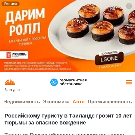
Реклама
To
F7
6 августа
а
Недвижимость
Экономика
Авто
Промышленность
Российскому туристу в Таиланде грозит 10 лет
тюрьмы за опасное вождение
Турист из России обвинен в опасном вождении