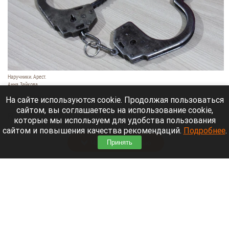
Наручники. Арест.
Анна Зайкова
6 августа 2026 в 19:40
На сайте используются cookie. Продолжая пользоваться
сайтом, вы соглашаетесь на использование cookie,
В Бийске полиция задержала 48-летнюю
которые мы используем для удобства пользования
женщину и семь ее сообщниц.
сайтом и повышения качества рекомендаций.
Подробнее
.
Читать полностью
Принять
В Алтайском селе деревья повалил ураган.
Видео