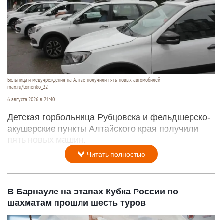
Больница и медучреждения на Алтае получили пять новых автомобилей
max.ru/tomenko_22
6 августа 2026 в 21:40
Детская горбольница Рубцовска и фельдшерско-
акушерские пункты Алтайского края получили
пять новых машин.
Читать полностью
В Барнауле на этапах Кубка России по
шахматам прошли шесть туров