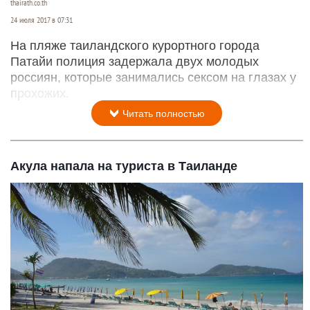
thairath.co.th
24 июля 2017 в 07:31
На пляже таиландского курортного города
Патайи полиция задержала двух молодых
россиян, которые занимались сексом на глазах у
прохожих.
Читать полностью
Акула напала на туриста в Таиланде