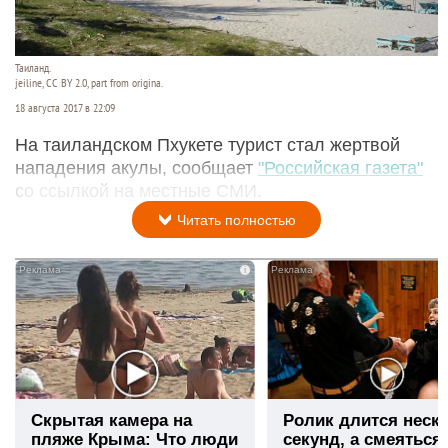
Таиланд.
jeiline, CC BY 2.0, part from origina.
18 августа 2017 в 22:09
На таиландском Пхукете турист стал жертвой
нападения акулы, сообщает
"Российская газета"
со ссылкой на местные СМИ.
Читать полностью
i
Скрытая камера на
Ролик длится неск
пляже Крыма: Что люди
секунд, а смеяться