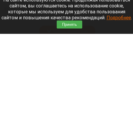
сайтом, вы соглашаетесь на использование cookie,
Раис Татарстана Рустам Минниханов объявил
которые мы используем для удобства пользования
траур в республике после массированной
сайтом и повышения качества рекомендаций.
Подробнее
.
утренней атаки беспилотников на Нижнекамск.
Принять
Читать полностью
Депутат Госдумы представил документ с
предложениями по экономическому развитию