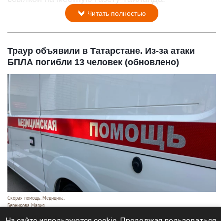
Читать полностью
Траур объявили в Татарстане. Из-за атаки
БПЛА погибли 13 человек (обновлено)
Скорая помощь. Медицина.
Берникова Мария
10 августа 2026 в 13:59
На сайте используются cookie. Продолжая пользоваться