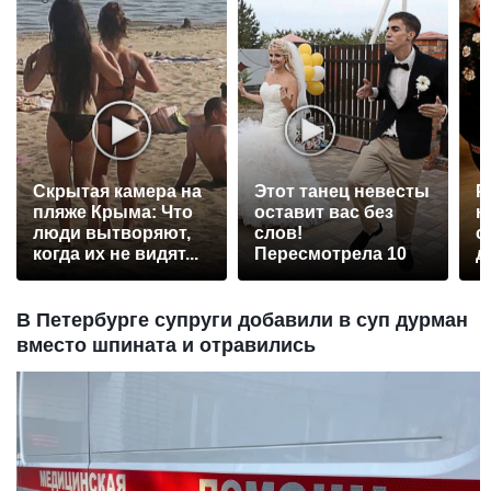
Скрытая камера на
Этот танец невесты
Р
пляже Крыма: Что
оставит вас без
н
люди вытворяют,
слов!
с
когда их не видят...
Пересмотрела 10
д
раз
В Петербурге супруги добавили в суп дурман
вместо шпината и отравились