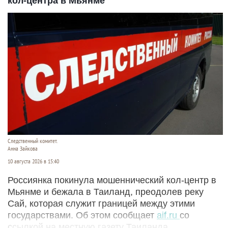
кол-центра в Мьянме
Следственный комитет.
Анна Зайкова
10 августа 2026 в 15:40
Россиянка покинула мошеннический кол-центр в
Мьянме и бежала в Таиланд, преодолев реку
Сай, которая служит границей между этими
государствами. Об этом сообщает
aif.ru
со
ссылкой на местную газету Таиланда.