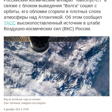
связке с блоком выведения "Волга" сошел с
орбиты, его обломки сгорели в плотных слоях
атмосферы над Атлантикой. Об этом сообщил
ТАСС
высокопоставленный источник в штабе
Воздушно-космических сил (ВКС) России.
Вид на алтайские горы из космоса.
Олег Артемьев, instagram.com/olegmks
8 декабря 2015 в 19:08