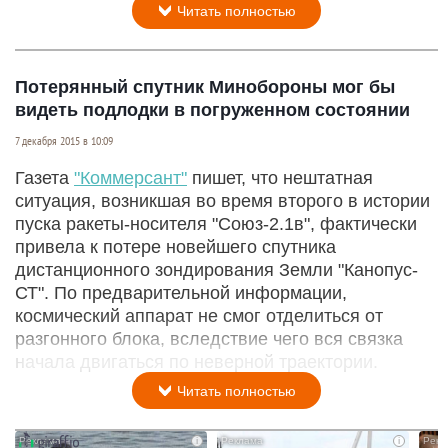
Читать полностью
Потерянный спутник Минобороны мог бы
видеть подлодки в погруженном состоянии
7 декабря 2015 в 10:09
Газета
"Коммерсант"
пишет, что нештатная
ситуация, возникшая во время второго в истории
пуска ракеты-носителя "Союз-2.1в", фактически
привела к потере новейшего спутника
дистанционного зондирования Земли "Канопус-
СТ". По предварительной информации,
космический аппарат не смог отделиться от
разгонного блока, вследствие чего вся связка
начала двигаться по неверной траектории.
Читать полностью
i
i