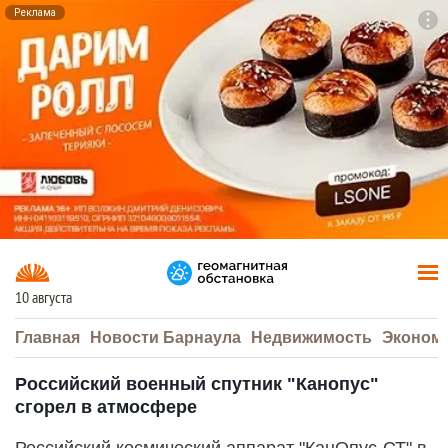
Реклама
To
F7
10 августа
Главная
Новости Барнаула
Недвижимость
Эконом
Российский военный спутник "Канопус"
сгорел в атмосфере
Российский космический аппарат "КанОпус-СТ" в