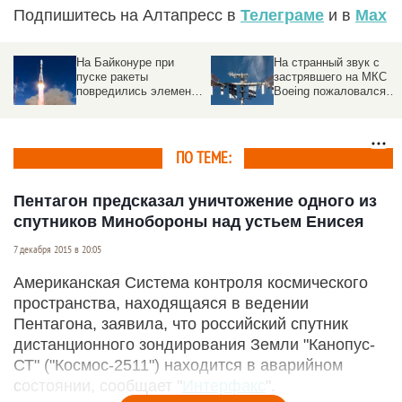
Подпишитесь на Алтапресс в
Телеграме
и в
Max
На Байконуре при
На странный звук с
пуске ракеты
застрявшего на МКС
повредились элементы
Boeing пожаловался
стартового стола
астронавт
ПО ТЕМЕ:
Пентагон предсказал уничтожение одного из
спутников Минобороны над устьем Енисея
7 декабря 2015 в 20:05
Американская Система контроля космического
пространства, находящаяся в ведении
Пентагона, заявила, что российский спутник
дистанционного зондирования Земли "Канопус-
СТ" ("Космос-2511") находится в аварийном
состоянии, сообщает "
Интерфакс
".