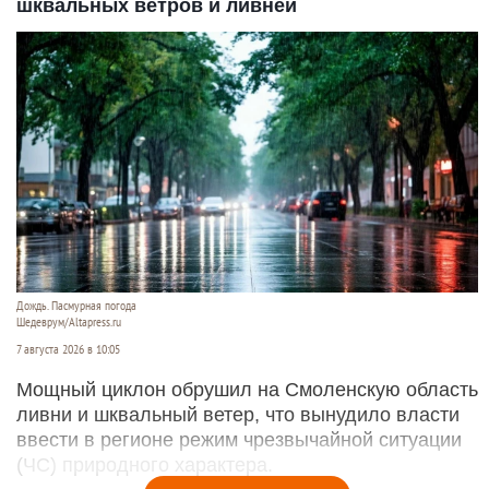
шквальных ветров и ливней
Дождь. Пасмурная погода
Шедеврум/Altapress.ru
7 августа 2026 в 10:05
Мощный циклон обрушил на Смоленскую область
ливни и шквальный ветер, что вынудило власти
ввести в регионе режим чрезвычайной ситуации
(ЧС) природного характера.