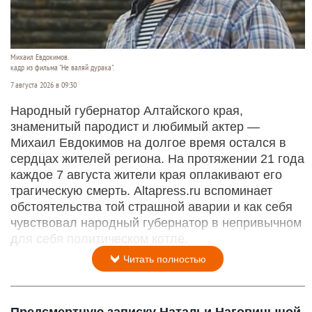
Михаил Евдокимов.
кадр из фильма "Не валяй дурака".
7 августа 2026 в 09:30
Народный губернатор Алтайского края,
знаменитый пародист и любимый актер —
Михаил Евдокимов на долгое время остался в
сердцах жителей региона. На протяжении 21 года
каждое 7 августа жители края оплакивают его
трагическую смерть. Altapress.ru вспоминает
обстоятельства той страшной аварии и как себя
чувствовал народный губернатор в непривычном
для себя политическом котле.
Читать полностью
Предсмертную записку Натальи Наговицыной