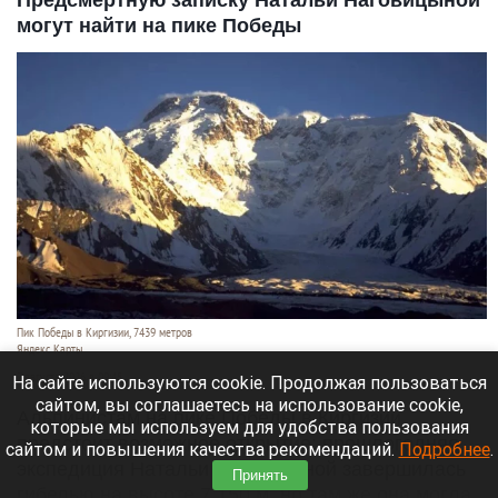
могут найти на пике Победы
Пик Победы в Киргизии, 7439 метров
Яндекс Карты
7 августа 2026 в 09:45
На сайте используются cookie. Продолжая пользоваться
сайтом, вы соглашаетесь на использование cookie,
Альпинистам на пике Победы в Киргизии
которые мы используем для удобства пользования
предстоит возможное открытие: прошлогодняя
сайтом и повышения качества рекомендаций.
Подробнее
.
экспедиция Натальи Наговициной завершилась
Принять
гибелью на высоте 7 150 м, но там же она могла