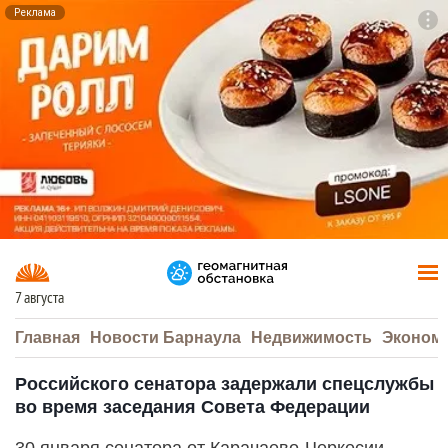
Реклама
To
F7
7 августа
Главная
Новости Барнаула
Недвижимость
Эконом
Российского сенатора задержали спецслужбы
во время заседания Совета Федерации
30 января сенатора от Карачаево-Черкесии