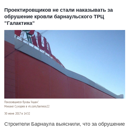
Проектировщиков не стали наказывать за
обрушение кровли барнаульского ТРЦ
"Галактика"
Покосившиеся буквы "Ашан".
Михаил Сухорев в vk.com/barneos22
30 июня 2017 в 14:32
Строители Барнаула выяснили, что за обрушение