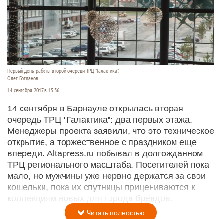
Первый день работы второй очереди ТРЦ "Галактика".
Олег Богданов
14 сентября 2017 в 15:36
14 сентября в Барнауле открылась вторая
очередь ТРЦ "Галактика": два первых этажа.
Менеджеры проекта заявили, что это техническое
открытие, а торжественное с праздником еще
впереди. Altapress.ru побывал в долгожданном
ТРЦ регионального масштаба. Посетителей пока
мало, но мужчины уже нервно держатся за свои
кошельки, пока их спутницы прицениваются к
коллекциям новых для города брендов.
Читать полностью