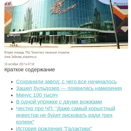
Вторая очередь ТРЦ "Галактика" накануне открытия.
Анна Зайкова, altapress.ru
18 октября 2017 в 07:18
Краткое содержание
Сохранили завод: с чего все начиналось
Зашел бульдозер — появились намерения
Минус 100 тысяч
В одной упряжке с двумя вожжами
Честно про ЧП: "Даже самый корыстный
инвестор не будет рисковать ради трех
копеек"
История рождения "Галактики"