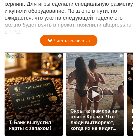
кёрлинг. Для игры сделали специальную разметку
и купили оборудование. Пока оно в пути, но
ожидается, что уже на следующей неделе его
можно будет взять в прокат, пояснили altapress.ru
в ТРЦ.
Читать полностью
i
i
Скрытая камера на
Р
пляже Крыма: Что
н
Т-Банк выпустил
люди вытворяют,
с
карты с запахом!
когда их не видят...
д