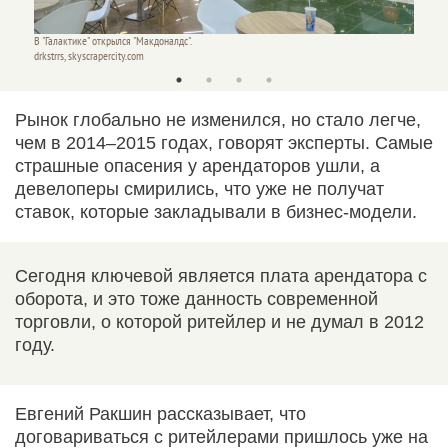
В "Галактике" открылся "Макдоналдс".
В "Гала
drkstrrs, skyscrapercity.com
surovy_
Рынок глобально не изменился, но стало легче,
чем в 2014–2015 годах, говорят эксперты. Самые
страшные опасения у арендаторов ушли, а
девелоперы смирились, что уже не получат
ставок, которые закладывали в бизнес-модели.
Сегодня ключевой является плата арендатора с
оборота, и это тоже данность современной
торговли, о которой ритейлер и не думал в 2012
году.
Евгений Ракшин рассказывает, что
договариваться с ритейлерами пришлось уже на