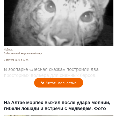
Ирбисы.
Сайлюгемский национальный парк
7 августа 2026 в 22:35
В зоопарке «Лесная сказка» построили два
просторных вольера для снежных барсов.
Читать полностью
На Алтае морпех выжил после удара молнии,
гибели лошади и встречи с медведем. Фото