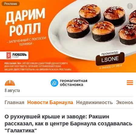
Реклама
To
F7
8 августа
Главная
Новости Барнаула
Недвижимость
Эконом
О рухнувшей крыше и заводе: Ракшин
рассказал, как в центре Барнаула создавалась
"Галактика"