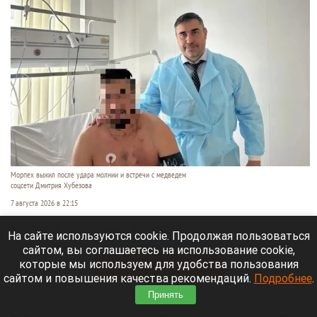
Морпех выжил после удара молнии и встречи с медведем
соцсети Дмитрия Хубезова
7 августа 2026 в 22:15
Морской пехотинец, который приехал в отпуск на
На сайте используются cookie. Продолжая пользоваться
Алтай, пережил чудовищную серию событий.
сайтом, вы соглашаетесь на использование cookie,
которые мы используем для удобства пользования
Читать полностью
сайтом и повышения качества рекомендаций.
Подробнее
.
Принять