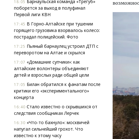
Барнаульская команда «Трегуб»
18:05
возможност
поборется за выход в полуфинал
Первой лиги КВН
В Горно-Алтайске при тушении
17:45
горящего грузовика взорвалось колесо:
пострадал полицейский. Фото
Пьяный барнаулец устроил ДТП с
17:25
переворотом на Алтае и скрылся
«Домашние супчики»: как
17:07
алтайские волонтеры объединяют
детей и взрослых ради общей цели
Билан обратился к фанатам после
17:05
критики его «экспериментального»
концерта
Стало известно о скрывшихся от
16:40
следствия сообщниках Лерчек
«Что-то бахнуло»: москвичей
16:30
напугал сильнейший грохот. Что
известно к этому часу