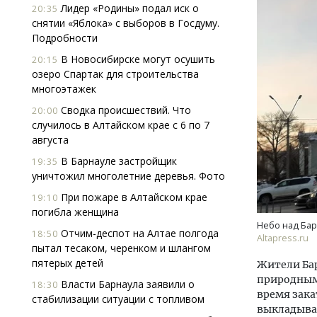
Лидер «Родины» подал иск о
20:35
снятии «Яблока» с выборов в Госдуму.
Подробности
В Новосибирске могут осушить
20:15
озеро Спартак для строительства
многоэтажек
Сводка происшествий. Что
20:00
Архитектурный код начинается с
Ище
случилось в Алтайском крае с 6 по 7
земли. Мощение крупноформатными
«Жи
августа
плитами становится новым
Гати
В Барнауле застройщик
19:35
стандартом благоустройства
оста
уничтожил многолетние деревья. Фото
што
СТРОИТЕЛЬСТВО
При пожаре в Алтайском крае
СТР
19:10
погибла женщина
Небо над Ба
Отчим-деспот на Алтае полгода
18:50
Аltapress.ru
пытал тесаком, черенком и шлангом
пятерых детей
Жители Бар
природным
Власти Барнаула заявили о
18:30
время зака
стабилизации ситуации с топливом
выкладывая