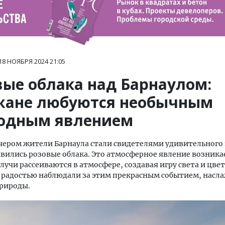
18 НОЯБРЯ 2024
21:05
вые облака над Барнаулом:
жане любуются необычным
одным явлением
чером жители Барнаула стали свидетелями удивительног
явились розовые облака. Это атмосферное явление возникае
лучи рассеиваются в атмосфере, создавая игру света и цвет
 радостью наблюдали за этим прекрасным событием, насл
природы.