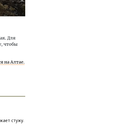
ак. Для
у, чтобы
я на Алтае.
жает стужу.