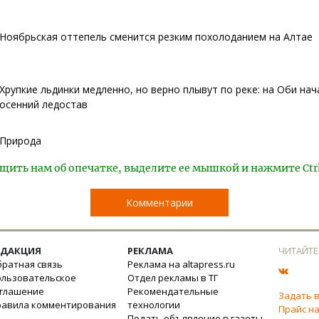
Ноябрьская оттепель сменится резким похолоданием на Алтае
Хрупкие льдинки медленно, но верно плывут по реке: на Оби нач
осенний ледостав
Природа
щить нам об опечатке, выделите ее мышкой и нажмите Ctr
Комментарии
ЕДАКЦИЯ
РЕКЛАМА
ЧИТАЙТЕ
ратная связь
Реклама на altapress.ru
ользовательское
Отдел рекламы в ТГ
оглашение
Рекомендательные
Задать 
равила комментирования
технологии
Прайс на
Подать объявление в газеты