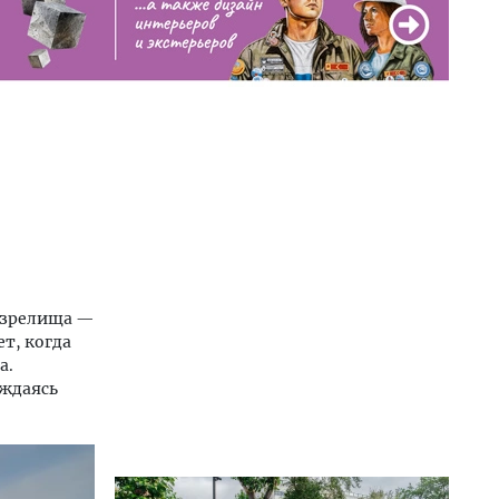
о зрелища —
т, когда
а.
аждаясь