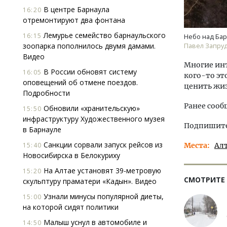
В центре Барнаула
16:20
отремонтируют два фонтана
Лемурье семейство барнаульского
16:15
Небо над Ба
зоопарка пополнилось двумя дамами.
Павел Запру
Видео
Многие инт
В России обновят систему
16:05
кого-то эт
оповещений об отмене поездов.
ценить жиз
Подробности
Ранее сооб
Обновили «хранительскую»
15:50
инфраструктуру Художественного музея
Подпишитес
в Барнауле
Санкции сорвали запуск рейсов из
Места
Ал
15:40
Новосибирска в Белокуриху
На Алтае установят 39-метровую
15:20
СМОТРИТЕ
скульптуру праматери «Кадын». Видео
Узнали минусы популярной диеты,
15:00
на которой сидят политики
Малыш уснул в автомобиле и
14:50