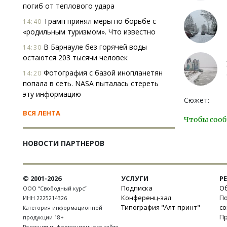
погиб от теплового удара
Трамп принял меры по борьбе с
14:40
«родильным туризмом». Что известно
В Барнауле без горячей воды
14:30
остаются 203 тысячи человек
Фотография с базой инопланетян
14:20
попала в сеть. NASA пыталась стереть
эту информацию
Сюжет:
ВСЯ ЛЕНТА
Чтобы сооб
НОВОСТИ ПАРТНЕРОВ
© 2001-2026
УСЛУГИ
Р
Подписка
Об
ООО “Свободный курс”
Конференц-зал
П
ИНН 2225214326
Типография "Алт-принт"
с
Категория информационной
П
продукции 18+
Редакция информационного сайта