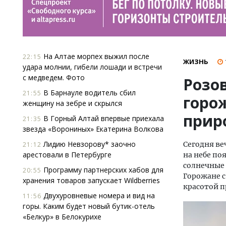
На Алтае морпех выжил после
22:15
ЖИЗНЬ
удара молнии, гибели лошади и встречи
с медведем. Фото
Розо
В Барнауле водитель сбил
21:55
горо
женщину на зебре и скрылся
прир
В Горный Алтай впервые приехала
21:35
звезда «Ворониных» Екатерина Волкова
Лидию Невзорову* заочно
Сегодня ве
21:12
арестовали в Петербурге
на небе по
солнечные 
Программу партнерских хабов для
20:55
Горожане с
хранения товаров запускает Wildberries
красотой 
Двухуровневые номера и вид на
11:56
горы. Каким будет новый бутик-отель
«Белкур» в Белокурихе