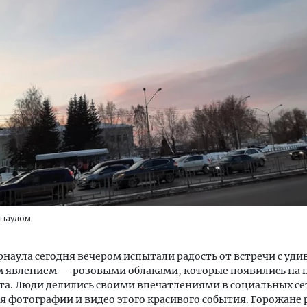
м новые берега. Гендиректор
Смелость архитектурных 
лищной инициативы» Юрий
Генеральный директор к
лов — о том, как девелоперу
ЗИАС — об эстетике горо
ваться на плаву, когда рынок
трендах в фасадах и разв
рмит
СТРОИТЕЛЬСТВО
ОИТЕЛЬСТВО
рнаулом
наула сегодня вечером испытали радость от встречи с уд
 явлением — розовыми облаками, которые появились на н
та. Люди делились своими впечатлениями в социальных се
 фотографии и видео этого красивого события. Горожане 