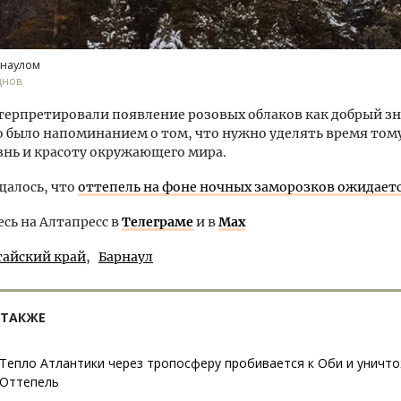
рнаулом
днов
ерпретировали появление розовых облаков как добрый зн
о было напоминанием о том, что нужно уделять время том
нь и красоту окружающего мира.
щалось, что
оттепель на фоне ночных заморозков ожидаетс
ь на Алтапресс в
Телеграме
и в
Max
тайский край
Барнаул
 ТАКЖЕ
Тепло Атлантики через тропосферу пробивается к Оби и уничто
Оттепель