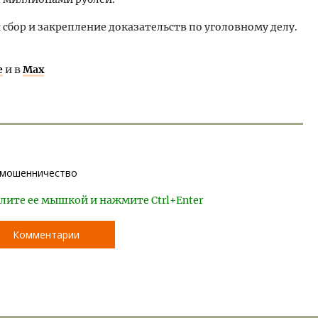
 сбор и закрепление доказательств по уголовному делу.
е
и в
Max
е мошенничество
лите ее мышкой и нажмите Ctrl+Enter
Комментарии