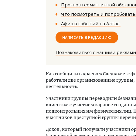
Прогноз геомагнитной обстанов
Что посмотреть и попробовать 
Афиша событий на Алтае.
НАПИСАТЬ В РЕДАКЦИЮ
Смел
Познакомиться с нашими реклам
Ген
ЗИАС
трен
Как сообщили в краевом Следкоме, с фе
СТР
работали две организованные группы,
деятельность.
Участники группы переводили безнал
клиентам с участием заранее созданн
подконтрольных им физических лиц. П
участников преступной группы перечис
Доход, который получали участники о
банковской деятельности, исчисляетс