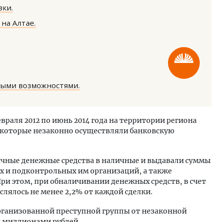
ки.
на Алтае.
ость архитектурных идей.
Архитектурный код начин
ными возможностями.
еральный директор компании
земли. Мощение крупно
 — об эстетике городов,
плитами становится нов
дах в фасадах и развитии рынка
стандартом благоустрой
враля 2012 по июнь 2014 года на территории региона
ОИТЕЛЬСТВО
СТРОИТЕЛЬСТВО
 которые незаконно осуществляли банковскую
ичные денежные средства в наличные и выдавали суммы
ых и подконтрольных им организаций, а также
ри этом, при обналичивании денежных средств, в счет
лялось не менее 2,2% от каждой сделки.
рганизованной преступной группы от незаконной
я миллионами рублей.