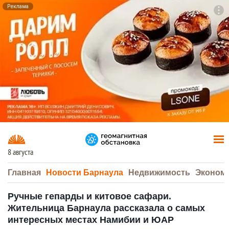
Реклама
To
F7
8 августа
Главная
Новости Барнаула
Недвижимость
Эконом
Ручные гепарды и китовое сафари.
Жительница Барнаула рассказала о самых
интересных местах Намибии и ЮАР