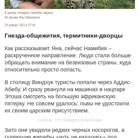
В центре гепардов. Намибия, Африка.
Из архива Яны Ефременко
28 января 2025 в 07:18
Гнезда-общежития, термитники-дворцы
Как рассказывает Яна, сейчас Намибия –
раскрученное направление. Люди стали больше
обращать внимание на безвизовые страны, куда
относительно просто попасть.
В столицу Виндхук туристы попали через Аддис-
Абебу. И сразу рванули на машинах в нацпарк
Этоша смотреть на большую африканскую
пятерку. Не совсем удалось: львы не удостоили
их своим царским присутствием.
Зато они увидели редких черных носорогов, а
гуляющие жирафы «чуть не кидались» под