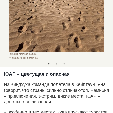
Намибия. Мертвая долина.
Намибия
Из архива Яны Ефременко
Из арх
ЮАР – цветущая и опасная
Из Виндхука команда полетела в Кейптаун. Яна
говорит, что страны сильно отличаются. Намибия
– приключения, экстрим, дикие места. ЮАР –
довольно вылизанная.
«Особенно в тех местах, куда впускают туристов