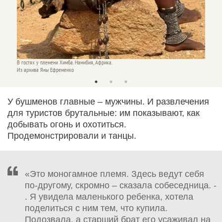
В гостях у племени Химба. Намибия, Африка.
В гостя
Из архива Яны Ефременко
Из арх
У бушменов главные – мужчины. И развлечения
для туристов брутальные: им показывают, как
добывать огонь и охотиться.
Продемонстрировали и танцы.
«Это моногамное племя. Здесь ведут себя
по-другому, скромно – сказала собеседница. -
. Я увидела маленького ребенка, хотела
поделиться с ним тем, что купила.
Подозвала, а старший брат его усаживал на