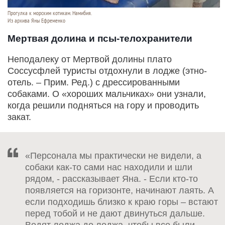
Прогулка к морским котикам. Намибия.
Из архива Яны Ефременко
Мертвая долина и псы-телохранители
Неподалеку от Мертвой долины плато
Соссусфлей туристы отдохнули в лодже (этно-
отель. – Прим. Ред.) с дрессированными
собаками. О «хороших мальчиках» они узнали,
когда решили подняться на гору и проводить
закат.
«Персонала мы практически не видели, а
собаки как-то сами нас находили и шли
рядом, - рассказывает Яна. - Если кто-то
появляется на горизонте, начинают лаять. А
если подходишь близко к краю горы – встают
перед тобой и не дают двинуться дальше.
Водят лоджа до лоджа, чтобы все были