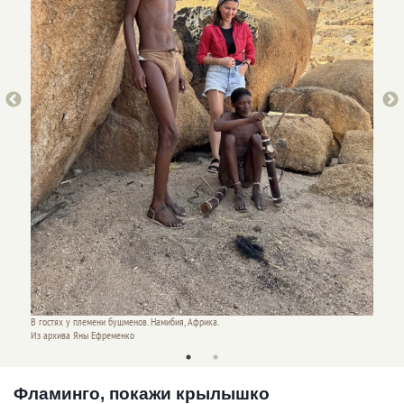
В гостях у племени бушменов. Намибия, Африка.
В гостя
Из архива Яны Ефременко
Из арх
Фламинго, покажи крылышко