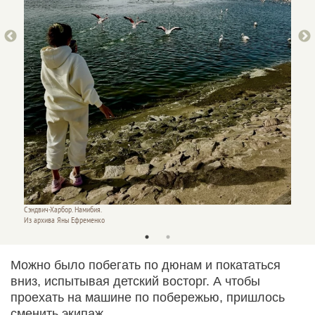
Сэндвич-Харбор. Намибия.
Сэндвич
Из архива Яны Ефременко
Из арх
Можно было побегать по дюнам и покататься
вниз, испытывая детский восторг. А чтобы
проехать на машине по побережью, пришлось
сменить экипаж.