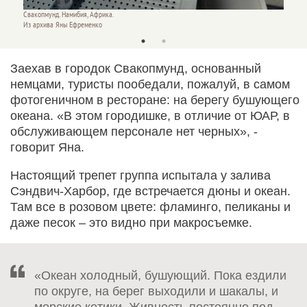
Свакопмунд. Намибия, Африка.
Берег С
Из архива Яны Ефременко
Из арх
Заехав в городок Свакопмунд, основанный
немцами, туристы пообедали, пожалуй, в самом
фотогеничном в ресторане: на берегу бушующего
океана. «В этом городишке, в отличие от ЮАР, в
обслуживающем персонале нет черных», -
говорит Яна.
Настоящий трепет группа испытала у залива
Сэндвич-Харбор, где встречается дюны и океан.
Там все в розовом цвете: фламинго, пеликаны и
даже песок – это видно при макросъемке.
«Океан холодный, бушующий. Пока ездили
по округе, на берег выходили и шакалы, и