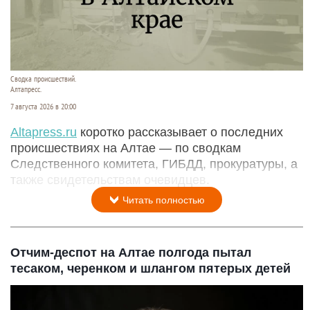
Сводка происшествий.
Алтапресс.
7 августа 2026 в 20:00
Аltapress.ru
коротко рассказывает о последних
происшествиях на Алтае — по сводкам
Следственного комитета, ГИБДД, прокуратуры, а
также свидетельствам очевидцев.
Читать полностью
Отчим-деспот на Алтае полгода пытал
тесаком, черенком и шлангом пятерых детей