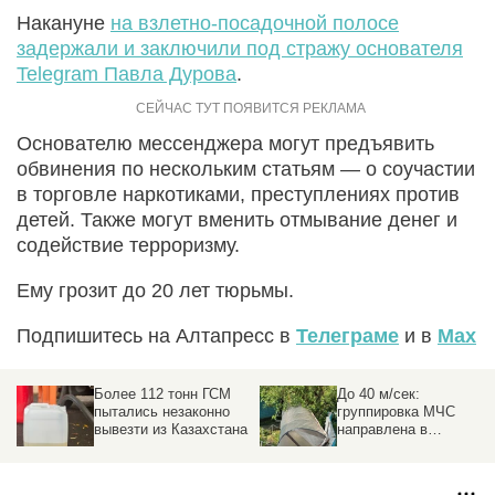
Накануне
на взлетно-посадочной полосе
задержали и заключили под стражу основателя
Telegram Павла Дурова
.
Основателю мессенджера могут предъявить
обвинения по нескольким статьям — о соучастии
в торговле наркотиками, преступлениях против
детей. Также могут вменить отмывание денег и
содействие терроризму.
Ему грозит до 20 лет тюрьмы.
Подпишитесь на Алтапресс в
Телеграме
и в
Max
Более 112 тонн ГСМ
До 40 м/сек:
пытались незаконно
группировка МЧС
вывезти из Казахстана
направлена в
пострадавшие от
урагана районы на
Алтае