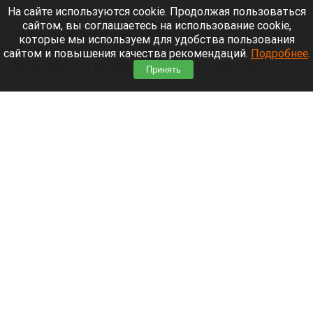
7 августа 2026 в 18:05
На сайте используются cookie. Продолжая пользоваться
сайтом, вы соглашаетесь на использование cookie,
Международный Союз КВН опубликовал эфир
которые мы используем для удобства пользования
второго четвертьфинала Первой лиги сезона
сайтом и повышения качества рекомендаций.
Подробнее
.
2026 года. За выход в полуфинал боролись
Принять
шесть команд, в том числе барнаульский
«Трегуб».
Читать полностью
В Горно-Алтайске при тушении горящего
грузовика взорвалось колесо: пострадал
полицейский. Фото