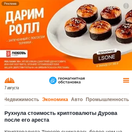
Реклама
To
F7
7 августа
а
Недвижимость
Экономика
Авто
Промышленность
Рухнула стоимость криптовалюты Дурова
после его ареста
Криптовалюта Toncoin снижалась более чем на