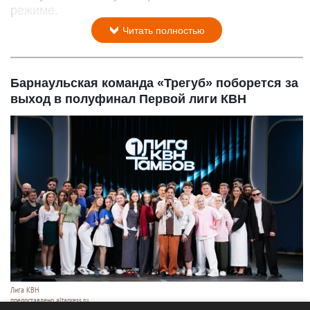
режиме.
Читать полностью
Барнаульская команда «Трегуб» поборется за
выход в полуфинал Первой лиги КВН
Лига КВН
предоставлено altapress.ru