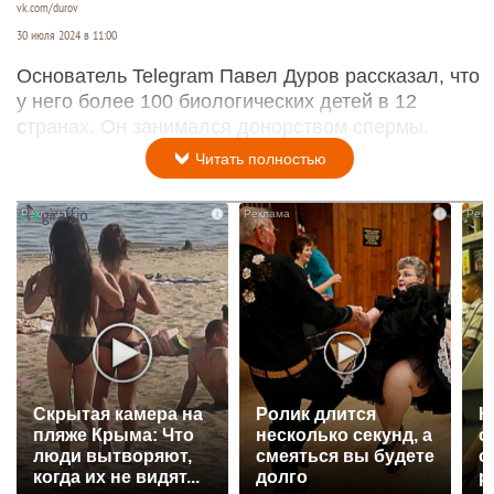
vk.com/durov
30 июля 2024 в 11:00
Основатель Telegram Павел Дуров рассказал, что
у него более 100 биологических детей в 12
странах. Он занимался донорством спермы.
Читать полностью
i
i
Скрытая камера на
Ролик длится
К
пляже Крыма: Что
несколько секунд, а
о
люди вытворяют,
смеяться вы будете
о
когда их не видят...
долго
р