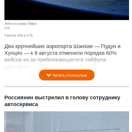
Земля из космоса. Тайфун.
СС0
9 августа 2026 в 17:05
Два крупнейших аэропорта Шанхая — Пудун и
Хунцяо — к 9 августа отменили порядка 60%
рейсов из-за приближающегося тайфуна
«Долфин».
Читать полностью
Россиянин выстрелил в голову сотруднику
автосервиса