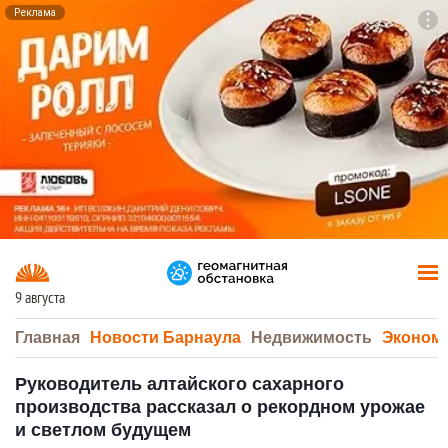
Реклама
To
F7
9 августа
Главная
Новости Барнаула
Недвижимость
Эконом
Руководитель алтайского сахарного
производства рассказал о рекордном урожае
и светлом будущем