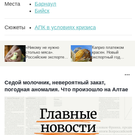
Места
Барнаул
Бийск
Сюжеты
АПК в условиях кризиса
«Никому не нужно
Каприз платежом
столько мяса».
красен. Новый
Российские экспортеры
экспортный год
пересматривают
заставил Алтай
стратегию в сторону
пересмотреть
переработки
отношения с рапсом и
кукурузой
Седой молочник, невероятный закат,
погодная аномалия. Что произошло на Алтае