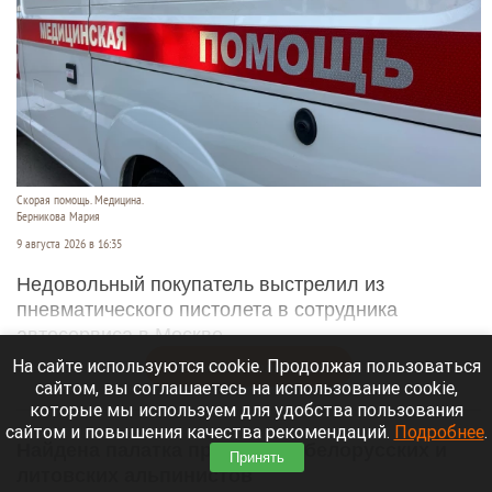
Скорая помощь. Медицина.
Берникова Мария
9 августа 2026 в 16:35
Недовольный покупатель выстрелил из
пневматического пистолета в сотрудника
автосервиса в Москве.
На сайте используются cookie. Продолжая пользоваться
Читать полностью
сайтом, вы соглашаетесь на использование cookie,
которые мы используем для удобства пользования
сайтом и повышения качества рекомендаций.
Подробнее
.
Найдена палатка пропавших белорусских и
Принять
литовских альпинистов