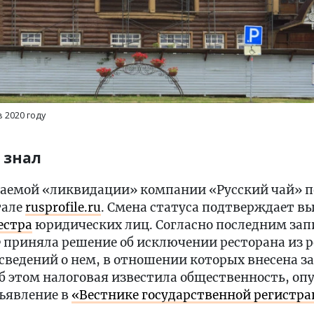
 2020 году
 знал
ваемой «ликвидации» компании «Русский чай» п
тале
rusprofile.ru
. Смена статуса подтверждает в
естра
юридических лиц. Согласно последним зап
 приняла решение об исключении ресторана из ре
ведений о нем, в отношении которых внесена за
б этом налоговая известила общественность, оп
ъявление в
«Вестнике государственной регистр