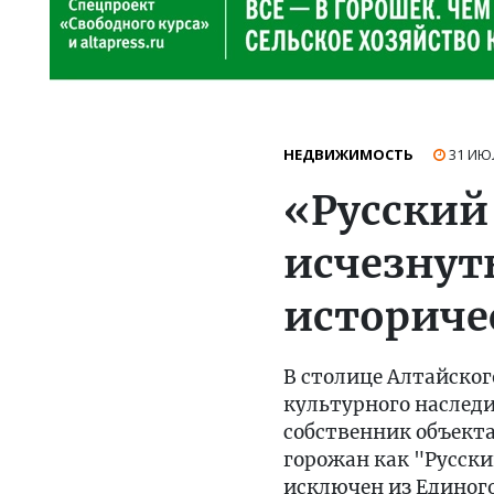
НЕДВИЖИМОСТЬ
31 ИЮ
«Русский
исчезнут
историче
В столице Алтайског
культурного наследия
собственник объект
горожан как "Русски
исключен из Единого