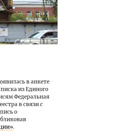
оявилась в анкете
ыписка из Единого
исям Федеральная
естра в связи с
пись о
убликовав
ации»
.