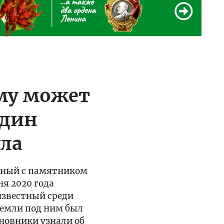
ему может
один
ла
анный с памятником
ня 2020 года
известный среди
земли под ним был
новники узнали об