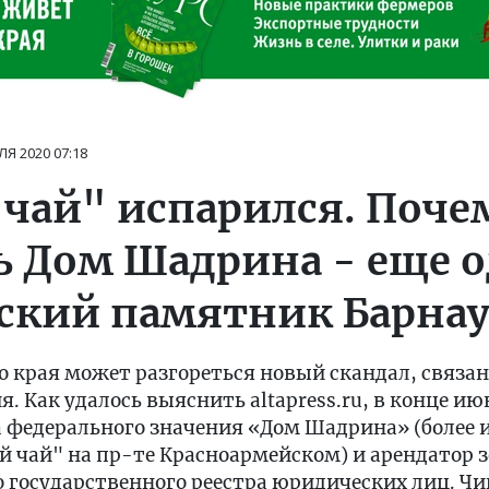
ЛЯ 2020
07:18
 чай" испарился. Поч
ь Дом Шадрина - еще 
ский памятник Барнау
о края может разгореться новый скандал, связ
. Как удалось выяснить altapress.ru, в конце ию
а федерального значения «Дом Шадрина» (более 
й чай" на пр-те Красноармейском) и арендатор 
 государственного реестра юридических лиц. Чи