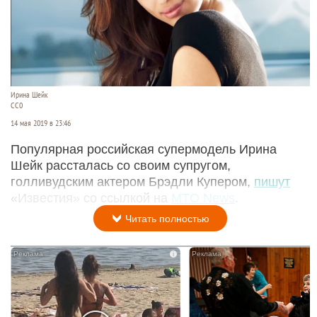
Ирина Шейк
CC0
14 мая 2019 в 23:46
Популярная российская супермодель Ирина
Шейк рассталась со своим супругом,
голливудским актером Брэдли Купером,
пишут
«Известия» со ссылкой на
MTO News
.
Читать полностью
i