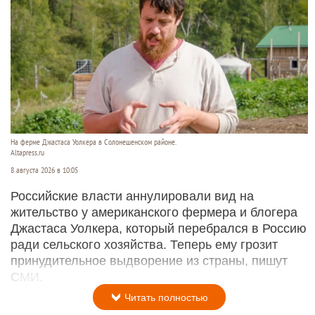
На ферме Джастаса Уолкера в Солонешенском районе.
Altapress.ru
8 августа 2026 в 10:05
Российские власти аннулировали вид на
жительство у американского фермера и блогера
Джастаса Уолкера, который перебрался в Россию
ради сельского хозяйства. Теперь ему грозит
принудительное выдворение из страны, пишут
СМИ.
Читать полностью