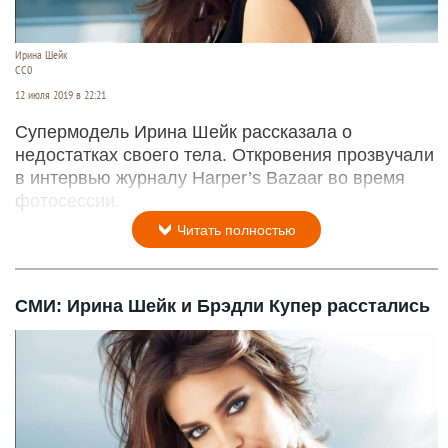
Ирина Шейк
CC0
12 июля 2019 в 22:21
Супермодель Ирина Шейк рассказала о
недостатках своего тела. Откровения прозвучали
в интервью журналу Harper’s Bazaar во время
фотосессии.
Читать полностью
СМИ: Ирина Шейк и Брэдли Купер расстались