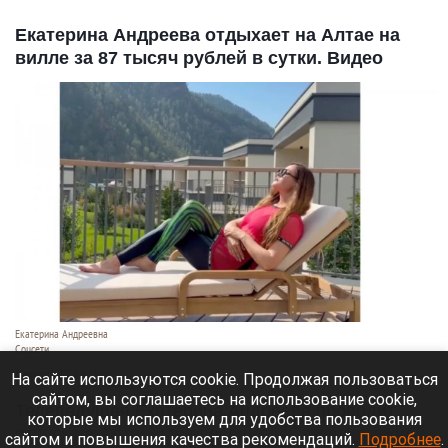
Екатерина Андреева отдыхает на Алтае на
вилле за 87 тысяч рублей в сутки. Видео
Екатерина Андреевна
Соцсети
6 августа 2026 в 19:00
На сайте используются cookie. Продолжая пользоваться
сайтом, вы соглашаетесь на использование cookie,
Телеведущая Екатерина Андреева проводит
которые мы используем для удобства пользования
отпуск на Алтае. Она поселилась в двухэтажной
сайтом и повышения качества рекомендаций.
Подробнее
.