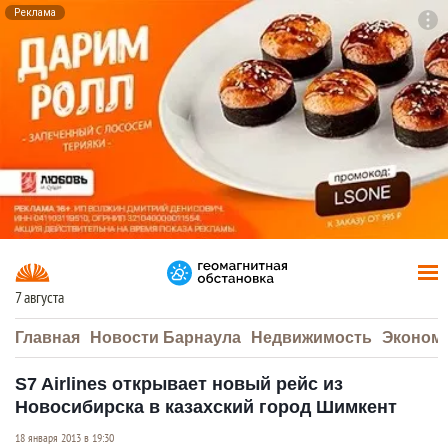
Реклама
To
F7
7 августа
Главная
Новости Барнаула
Недвижимость
Эконом
S7 Airlines открывает новый рейс из
Новосибирска в казахский город Шимкент
18 января 2013 в 19:30