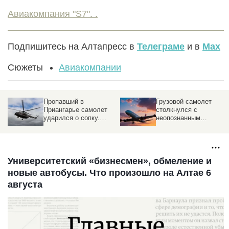
Авиакомпания "S7". .
Подпишитесь на Алтапресс в
Телеграме
и в
Max
Сюжеты
Авиакомпании
Пропавший в
Грузовой самолет
Приангарье самолет
столкнулся с
ударился о сопку.
неопознанным
Подробности ЧП
объектом над
аэропортом
Университетский «бизнесмен», обмеление и
новые автобусы. Что произошло на Алтае 6
августа