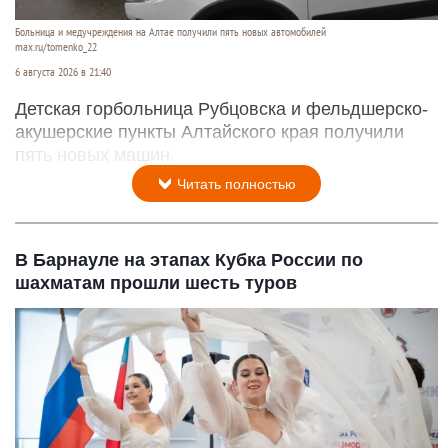
Больница и медучреждения на Алтае получили пять новых автомобилей
max.ru/tomenko_22
6 августа 2026 в 21:40
Детская горбольница Рубцовска и фельдшерско-
акушерские пункты Алтайского края получили
пять новых машин.
Читать полностью
В Барнауле на этапах Кубка России по
шахматам прошли шесть туров