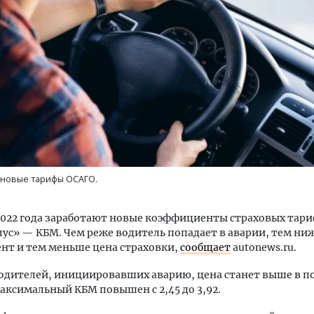
ость архитектурных идей.
Двухуровневые номера и в
еральный директор компании
Каким будет новый апарт
 — об эстетике городов,
«Белкур» в Белокурихе
дах в фасадах и развитии рынка
 новые тарифы ОСАГО.
ОИТЕЛЬСТВО
ДОМА И КВАРТИРЫ
 2022 года заработают новые коэффициенты страховых тар
ус» — КБМ. Чем реже водитель попадает в аварии, тем ниж
нт и тем меньше цена страховки,
сообщает
autonews.ru.
водителей, инициировавших аварию, цена станет выше в п
максимальный КБМ повышен с 2,45 до 3,92.