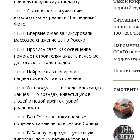
приведут к единому стандарту
Такой коэ
первый год
Стали известны участники
11:37
второго сезона реалити "Наследники".
Ситуация у
Фото
полиса, по
Впервые с мая зафиксировали
100–200 ты
11:30
массовое снижение цен в России
Напомним т
Пролить свет. Как освещение
11:30
ОСАГО нео
помогает строи­телям видеть качество
корректиро
до того, как стало поздно
Подпишитес
Нейросеть отговаривает
11:10
пациентов на Алтае от лечения
От продукта — к среде. Александр
11:08
СМОТРИТЕ
Зайцев — о трендах, инвестициях в
людей и новой архитектурной
реальности
Ван Гог и светило: впервые
10:50
получены самые четкие снимки Солнца
В Барнауле продают успешную
10:30
типографию с 16-летней историей