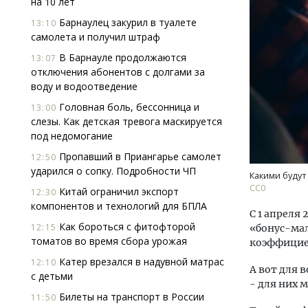
на 10 лет
Барнаулец закурил в туалете
13:10
самолета и получил штраф
В Барнауле продолжаются
13:07
отключения абонентов с долгами за
воду и водоотведение
Головная боль, бессонница и
13:00
Смел
слезы. Как детская тревога маскируется
Ген
под недомогание
ЗИАС
Пропавший в Приангарье самолет
12:50
трен
ударился о сопку. Подробности ЧП
Какими будут
СТР
СС0
Китай ограничил экспорт
12:30
компонентов и технологий для БПЛА
С 1 апреля
Как бороться с фитофторой
12:15
«бонус-мал
томатов во время сбора урожая
коэффицие
Катер врезался в надувной матрас
12:10
А вот для 
с детьми
- для них 
Билеты на транспорт в России
11:50