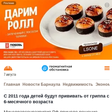
Реклама
To
F7
7 августа
Главная
Новости Барнаула
Недвижимость
Эконом
С 2011 года детей будут прививать от гриппа с
6-месячного возраста
Минздравсоцразвития РФ приняло решение