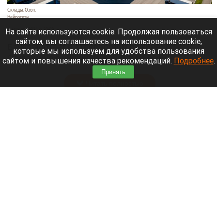
Склады. Озон.
Нейросети
6 августа 2026 в 22:00
На сайте используются cookie. Продолжая пользоваться
сайтом, вы соглашаетесь на использование cookie,
Банк работает в стандартном режиме, и
которые мы используем для удобства пользования
британские санкции не влияют на его
сайтом и повышения качества рекомендаций.
Подробнее
.
деятельность.
Принять
Читать полностью
Больница и медучреждения на Алтае
получили пять новых автомобилей