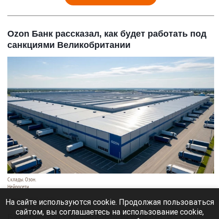
Ozon Банк рассказал, как будет работать под
санкциями Великобритании
Склады. Озон.
Нейросети
6 августа 2026 в 22:00
На сайте используются cookie. Продолжая пользоваться
сайтом, вы соглашаетесь на использование cookie,
Банк работает в стандартном режиме, и