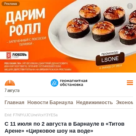
Реклама
To
F7
7 августа
Главная
Новости Барнаула
Недвижимость
Эконом
Erid: F7NfYUJCUneVcxY3YESa
С 11 июля по 2 августа в Барнауле в «Титов
Арене» «Цирковое шоу на воде»