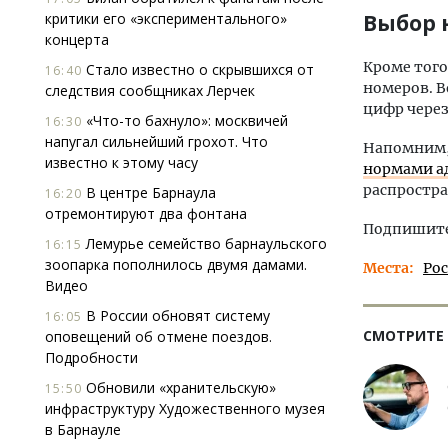
критики его «экспериментального»
Выбор 
концерта
Кроме того
Стало известно о скрывшихся от
16:40
номеров. В
следствия сообщниках Лерчек
цифр через
«Что-то бахнуло»: москвичей
16:30
напугал сильнейший грохот. Что
Напомним, 
известно к этому часу
нормами а
распростр
В центре Барнаула
16:20
отремонтируют два фонтана
Подпишитес
Лемурье семейство барнаульского
16:15
зоопарка пополнилось двумя дамами.
Места
Ро
Видео
В России обновят систему
16:05
СМОТРИТЕ
оповещений об отмене поездов.
Подробности
Обновили «хранительскую»
15:50
инфраструктуру Художественного музея
в Барнауле