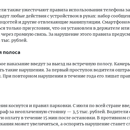
ли также ужесточают правила использования телефона за
адут любые действия с устройством в руках: набор сообще
соцсетей и другие отвлекающие манипуляции. Смартфоно
ся только при условии, что он установлен в держателе или
через громкую связь. За нарушение этого правила предус
 тыс. рублей.
я полоса
вое наказание введут за выезд на встречную полосу. Камер
ь такие нарушения. За первый проступок водителя оштра
й. При повторном нарушении в течение года его лишат прав
ия коснутся и правил парковки. С июля по всей стране вве
аф за неоплаченную стоянку — 3,5 тыс. рублей. Водители
ти оплату в течение 15 мин после остановки. В противном с
кания может увеличиться, а оспорить нарушение станет с