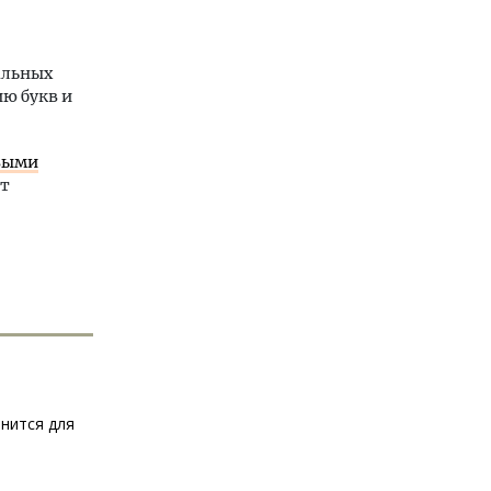
альных
ю букв и
овыми
ют
енится для