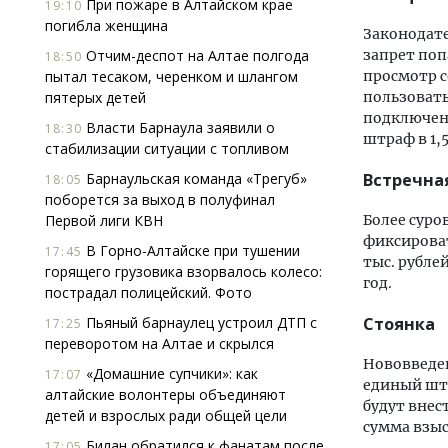
При пожаре в Алтайском крае
19:10
погибла женщина
Законодате
Отчим-деспот на Алтае полгода
запрет поп
18:50
пытал тесаком, черенком и шлангом
просмотр 
пятерых детей
пользовать
подключен 
Власти Барнаула заявили о
18:30
штраф в 1,5
стабилизации ситуации с топливом
Барнаульская команда «Трегуб»
Встречна
18:05
поборется за выход в полуфинал
Первой лиги КВН
Более суро
фиксироват
В Горно-Алтайске при тушении
17:45
тыс. рубле
горящего грузовика взорвалось колесо:
год.
пострадал полицейский. Фото
Пьяный барнаулец устроил ДТП с
Стоянка
17:25
переворотом на Алтае и скрылся
Нововведен
«Домашние супчики»: как
17:07
единый штр
алтайские волонтеры объединяют
будут внес
детей и взрослых ради общей цели
сумма взыс
Билан обратился к фанатам после
17:05