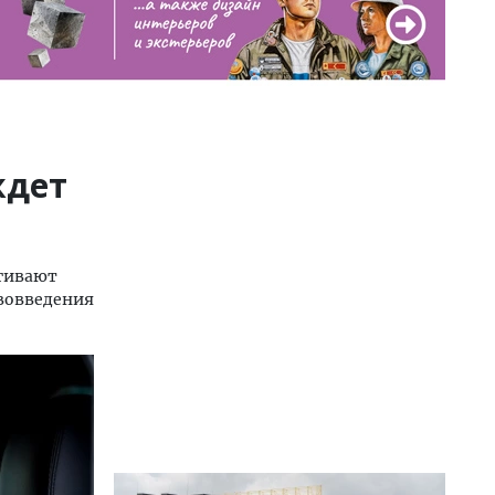
ждет
агивают
ововведения