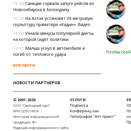
Санкции сорвали запуск рейсов из
15:40
Новосибирска в Белокуриху
На Алтае установят 39-метровую
15:20
скульптуру праматери «Кадын». Видео
Узнали минусы популярной диеты,
15:00
на которой сидят политики
Малыш уснул в автомобиле и
14:50
Чтобы сооб
погиб от теплового удара
ВСЯ ЛЕНТА
НОВОСТИ ПАРТНЕРОВ
© 2001-2026
УСЛУГИ
Р
Подписка
Об
ООО “Свободный курс”
Конференц-зал
П
ИНН 2225214326
Типография "Алт-принт"
с
Категория информационной
П
продукции 18+
Редакция информационного сайта