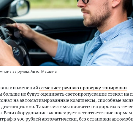
м новые берега. Гендиректор
Архитектурный код начин
лищной инициативы» Юрий
земли. Мощение крупно
лов — о том, как девелоперу
плитами становится нов
ваться на плаву, когда рынок
стандартом благоустрой
жчина за рулем. Авто. Машина
рмит
СТРОИТЕЛЬСТВО
ОИТЕЛЬСТВО
лавных изменений
отменяет ручную проверку тонировки
—
 больше не будут оценивать светопропускание стекол на гл
зложат на автоматизированные комплексы, способные выя
дистанционно. Такие системы появятся на дорогах в тече
а. Если оборудование зафиксирует несоответствие нормам
раф в 500 рублей автоматически, без остановки автомоби