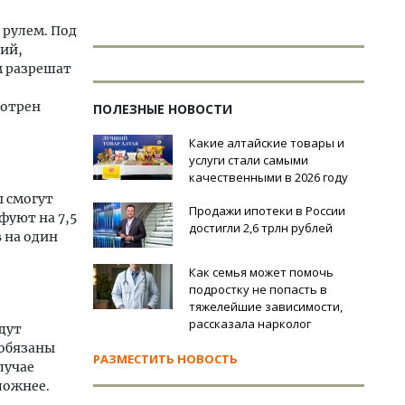
 рулем. Под
ний,
м разрешат
мотрен
ПОЛЕЗНЫЕ НОВОСТИ
Какие алтайские товары и
услуги стали самыми
качественными в 2026 году
ы смогут
Продажи ипотеки в России
фуют на 7,5
достигли 2,6 трлн рублей
 на один
Как семья может помочь
подростку не попасть в
тяжелейшие зависимости,
рассказала нарколог
дут
 обязаны
РАЗМЕСТИТЬ НОВОСТЬ
лучае
ложнее.