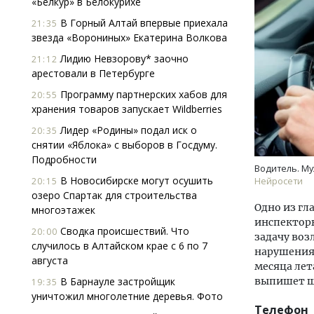
«Белкур» в Белокурихе
В Горный Алтай впервые приехала
21:35
звезда «Ворониных» Екатерина Волкова
Лидию Невзорову* заочно
21:12
арестовали в Петербурге
Программу партнерских хабов для
20:55
хранения товаров запускает Wildberries
Ище
Лидер «Родины» подал иск о
20:35
«Жи
снятии «Яблока» с выборов в Госдуму.
Гати
Подробности
оста
Водитель. Му
што
В Новосибирске могут осушить
20:15
Нейросети
озеро Спартак для строительства
СТР
Одно из г
многоэтажек
инспекторы
Сводка происшествий. Что
20:00
задачу во
случилось в Алтайском крае с 6 по 7
нарушения 
августа
месяца лет
В Барнауле застройщик
выпишет шт
19:35
уничтожил многолетние деревья. Фото
Телефон