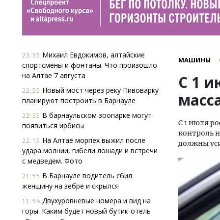
Михаил Евдокимов, алтайские
23:35
МАШИНЫ
спортсмены и фонтаны. Что произошло
на Алтае 7 августа
С 1 
Новый мост через реку Пивоварку
22:55
масс
планируют построить в Барнауле
В барнаульском зоопарке могут
22:35
С 1 июля р
появиться ирбисы
контроль н
На Алтае морпех выжил после
22:15
должны уси
удара молнии, гибели лошади и встречи
с медведем. Фото
В Барнауле водитель сбил
21:55
женщину на зебре и скрылся
Двухуровневые номера и вид на
11:56
горы. Каким будет новый бутик-отель