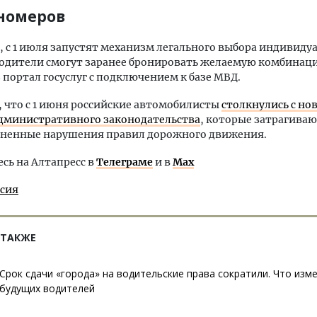
номеров
, с 1 июля запустят механизм легального выбора индивиду
одители смогут заранее бронировать желаемую комбинаци
 портал госуслуг с подключением к базе МВД.
что с 1 июня российские автомобилисты
столкнулись с н
дминистративного законодательства
, которые затрагива
аненные нарушения правил дорожного движения.
ь на Алтапресс в
Телеграме
и в
Max
ссия
 ТАКЖЕ
Срок сдачи «города» на водительские права сократили. Что изм
будущих водителей