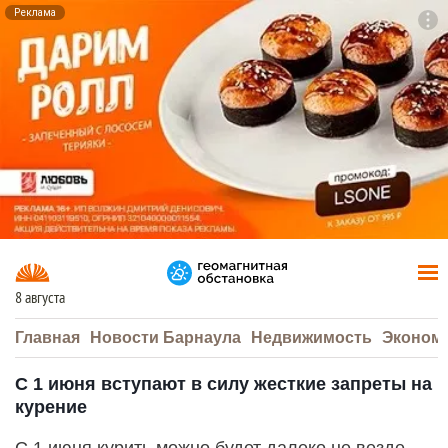
Реклама
To
F7
8 августа
Главная
Новости Барнаула
Недвижимость
Эконом
С 1 июня вступают в силу жесткие запреты на
курение
С 1 июня курить можно будет далеко не везде.