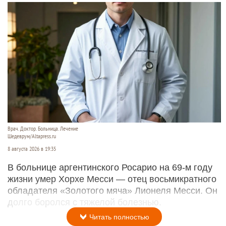
Врач. Доктор. Больница. Лечение
Шедеврум/Altapress.ru
8 августа 2026 в 19:35
В больнице аргентинского Росарио на 69-м году
жизни умер Хорхе Месси — отец восьмикратного
обладателя «Золотого мяча» Лионеля Месси. Он
долго боролся с тяжелой болезнью.
Читать полностью