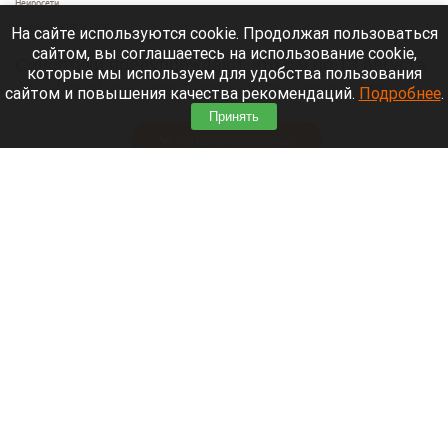
Нейросети
8 августа 2026 в 18:05
На сайте используются cookie. Продолжая пользоваться
сайтом, вы соглашаетесь на использование cookie,
Синоптики предупреждают, что с 9 по 13 августа
которые мы используем для удобства пользования
Алтайский край местами накроет аномальный
сайтом и повышения качества рекомендаций.
Подробнее
.
зной.
Принять
Читать полностью
Штукатурка с потолка едва не рухнула на
жительницу барнаульской многоэтажки.
Жалобы на УК