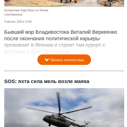
Путешествие Хидэ Масуи по Японии.
t.me/hidemasui
9 августа 2026 в 13:40
Бывший мэр Владивостока Виталий Веркеенко
после окончания политической карьеры
проживает в Японии и строит там курорт с
виллами в духе Лапландии.
Читать полностью
SOS: яхта села мель возле маяка