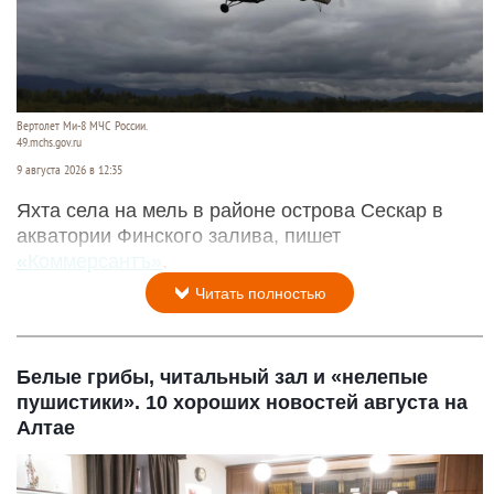
Вертолет Ми-8 МЧС России.
49.mchs.gov.ru
9 августа 2026 в 12:35
Яхта села на мель в районе острова Сескар в
акватории Финского залива, пишет
«Коммерсантъ»
.
Читать полностью
Белые грибы, читальный зал и «нелепые
пушистики». 10 хороших новостей августа на
Алтае