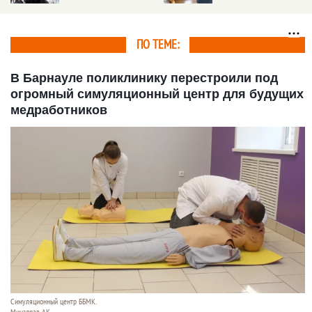
вуз при высочайших
работать программа
результатах по ЕГЭ
«Земский работник
культуры»
ПО ТЕМЕ:
В Барнауле поликлинику перестроили под
огромный симуляционный центр для будущих
медработников
Симуляционный центр ББМК.