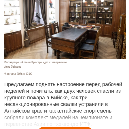
Реставрация «Аптеки Крюгер» идет к завершению.
Анна Зайкова
9 августа 2026 в 12:00
Предлагаем поднять настроение перед рабочей
неделей и почитать, как двух человек спасли из
крупного пожара в Бийске, как три
несанкционированные свалки устранили в
Алтайском крае и как алтайские спортсмены
собрали комплект медалей на чемпионате и
первенстве Азии по тхэквондо ИТФ.