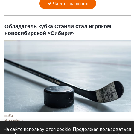
Читать полностью
Обладатель кубка Стэнли стал игроком
новосибирской «Сибири»
Шайба.
alice.yandex.ru
9 августа 2026 в 11:35
На сайте используются cookie. Продолжая пользоваться