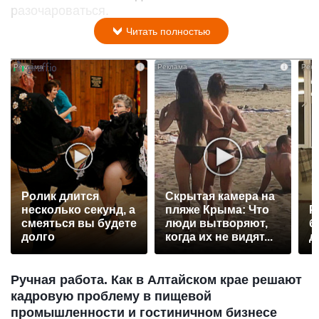
разочароваться.
Читать полностью
i
i
Ролик длится
Скрытая камера на
несколько секунд, а
пляже Крыма: Что
Р
смеяться вы будете
люди вытворяют,
б
долго
когда их не видят...
д
Ручная работа. Как в Алтайском крае решают
кадровую проблему в пищевой
промышленности и гостиничном бизнесе