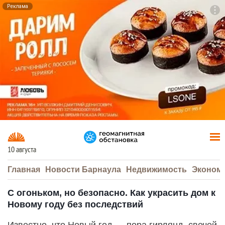
Реклама
To
F7
10 августа
Главная
Новости Барнаула
Недвижимость
Эконом
С огоньком, но безопасно. Как украсить дом к
Новому году без последствий
Известно, что Новый год — пора гирлянд, свечей