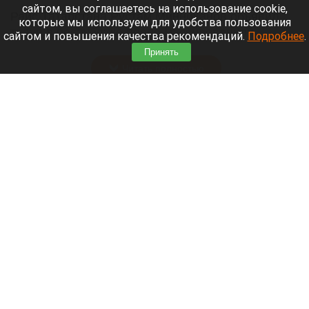
сайтом, вы соглашаетесь на использование cookie,
Раис Татарстана Рустам Минниханов объявил
которые мы используем для удобства пользования
траур в республике после массированной
сайтом и повышения качества рекомендаций.
Подробнее
.
утренней атаки беспилотников на Нижнекамск.
Принять
Читать полностью
Депутат Госдумы представил документ с
предложениями по экономическому развитию