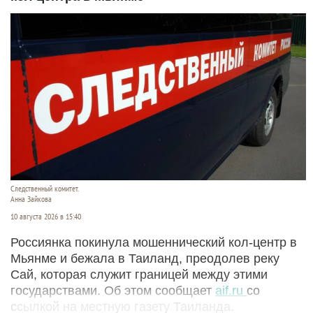
Следственный комитет.
Анна Зайкова
10 августа 2026 в 15:40
Россиянка покинула мошеннический кол-центр в
Мьянме и бежала в Таиланд, преодолев реку
Сай, которая служит границей между этими
государствами. Об этом сообщает
aif.ru
со
ссылкой на местную газету Таиланда.