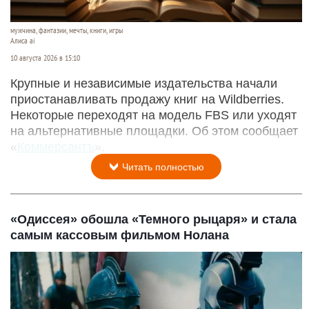
мужчина, фантазии, мечты, книги, игры
Алиса ai
10 августа 2026 в 15:10
Крупные и независимые издательства начали
приостанавливать продажу книг на Wildberries.
Некоторые переходят на модель FBS или уходят
на альтернативные площадки. Об этом сообщает
«
Коммерсантъ
».
Читать полностью
«Одиссея» обошла «Темного рыцаря» и стала
самым кассовым фильмом Нолана