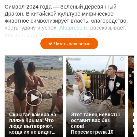
Символ 2024 года — Зеленый Деревянный
Дракон. В китайской культуре мифическое
животное символизирует власть, благородство,
честь, удачу и успех.
Altapress.ru
рассказывает,
что принесет этот високосный год.
Читать полностью
i
i
Скрытая камера на
Этот танец невесты
Р
пляже Крыма: Что
оставит вас без
н
люди вытворяют,
слов!
с
когда их не видят...
Пересмотрела 10
д