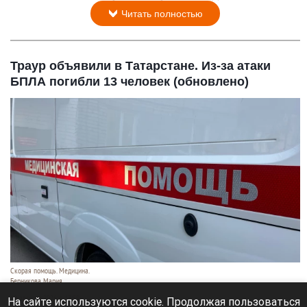
Читать полностью
Траур объявили в Татарстане. Из-за атаки
БПЛА погибли 13 человек (обновлено)
Скорая помощь. Медицина.
Берникова Мария
10 августа 2026 в 13:59
На сайте используются cookie. Продолжая пользоваться