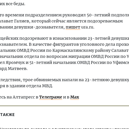
них все беды.
его времени подразделением руководил 50-летний подпол
лават Галиев, который сейчас является подозреваемым
овании девушки-дознавателя,
пишет
ura.ru.
цейских подозревают в изнасиловании 23-летней девушки
ознавателем. В качестве фигурантов уголовного дела прохо
альник ОМВД России по Кармаскалинскому району Салават
 начальник отдела по вопросам миграции ОМВД России по
ел Яромчук и 51-летний начальник ОМВД России по Уфимс
ард Матвеев.
следствия, трое обвиняемых напали на 23-летнюю девушку
бря в здании отдела МВД.
ь на Алтапресс в
Телеграме
и в
Max
 ТАКЖЕ