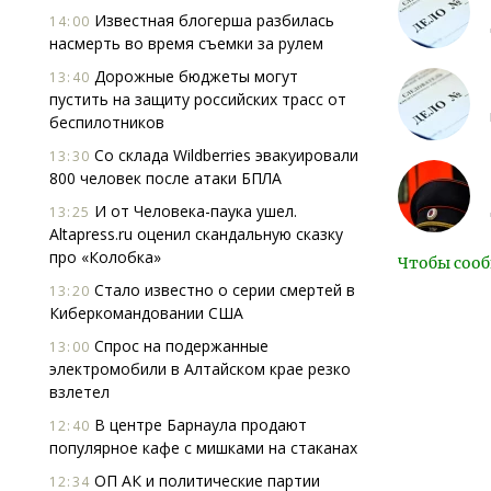
Известная блогерша разбилась
14:00
насмерть во время съемки за рулем
Дорожные бюджеты могут
13:40
пустить на защиту российских трасс от
беспилотников
Со склада Wildberries эвакуировали
13:30
800 человек после атаки БПЛА
И от Человека-паука ушел.
13:25
Altapress.ru оценил скандальную сказку
про «Колобка»
Чтобы сооб
Стало известно о серии смертей в
13:20
Киберкомандовании США
Спрос на подержанные
13:00
электромобили в Алтайском крае резко
взлетел
В центре Барнаула продают
12:40
популярное кафе с мишками на стаканах
ОП АК и политические партии
12:34