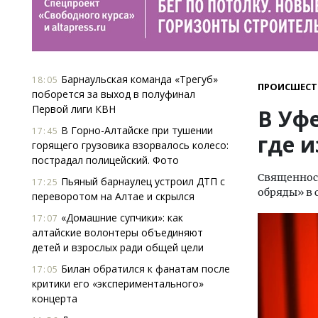
Барнаульская команда «Трегуб»
18:05
ПРОИСШЕСТ
поборется за выход в полуфинал
Первой лиги КВН
В Уфе
В Горно-Алтайске при тушении
17:45
где 
горящего грузовика взорвалось колесо:
пострадал полицейский. Фото
Священнос
Пьяный барнаулец устроил ДТП с
17:25
обряды» в
переворотом на Алтае и скрылся
«Домашние супчики»: как
17:07
алтайские волонтеры объединяют
детей и взрослых ради общей цели
Билан обратился к фанатам после
17:05
критики его «экспериментального»
концерта