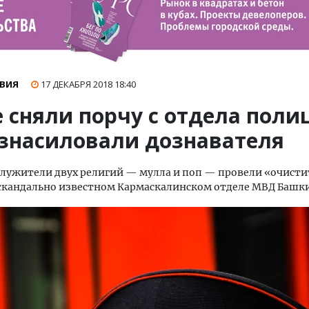
ВИЯ
17 ДЕКАБРЯ 2018
18:40
 сняли порчу с отдела поли
изнасиловали дознавателя
лужители двух религий — мулла и поп — провели «очист
 скандально известном Кармаскалинском отделе МВД Башк