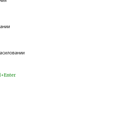
ния
вании
насиловании
l+Enter