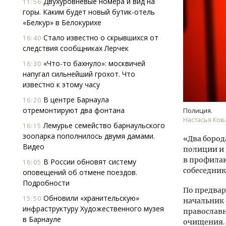
Двухуровневые номера и вид на
11:56
горы. Каким будет новый бутик-отель
«Белкур» в Белокурихе
Стало известно о скрывшихся от
16:40
следствия сообщниках Лерчек
«Что-то бахнуло»: москвичей
16:30
напугал сильнейший грохот. Что
известно к этому часу
Смелость архитектурных идей.
Ище
Генеральный директор компании
«Жи
В центре Барнаула
16:20
ЗИАС — об эстетике городов,
Гати
отремонтируют два фонтана
Полиция.
трендах в фасадах и развитии рынка
оста
Настасья Ков
Лемурье семейство барнаульского
16:15
што
СТРОИТЕЛЬСТВО
зоопарка пополнилось двумя дамами.
«Два бород
СТР
Видео
полиции и 
в профилак
В России обновят систему
16:05
собеседник 
оповещений об отмене поездов.
Подробности
По предва
Обновили «хранительскую»
15:50
начальник 
инфраструктуру Художественного музея
православн
в Барнауле
очищения. 