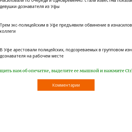
Насиловали по очереди и одновременно: стали известны показа
девушки-дознавателя из Уфы
Трем экс-полицейским в Уфе предъявили обвинение в изнасило
коллеги
В Уфе арестовали полицейских, подозреваемых в групповом из
дознавателя на рабочем месте
щить нам об опечатке, выделите ее мышкой и нажмите Ctr
Комментарии