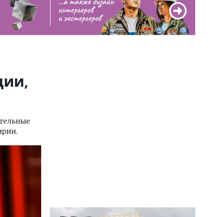
ции,
ительные
ирии.