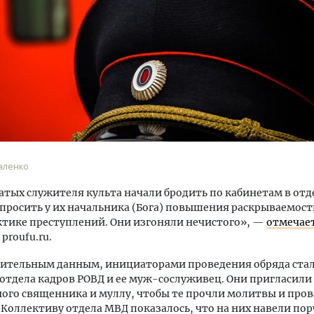
м новые берега. Гендиректор
Архитектурный код начин
лищной инициативы» Юрий
земли. Мощение крупно
лов — о том, как девелоперу
плитами становится нов
ваться на плаву, когда рынок
стандартом благоустрой
аленко
рмит
СТРОИТЕЛЬСТВО
атых служителя культа начали бродить по кабинетам в отд
ОИТЕЛЬСТВО
просить у их начальника (Бога) повышения раскрываемос
тике преступлений. Они изгоняли нечистого», —
отмечае
proufu.ru.
рительным данным, инициаторами проведения обряда ста
отдела кадров РОВД и ее муж-сослуживец. Они пригласили 
ого священника и муллу, чтобы те прочли молитвы и пров
Коллективу отдела МВД показалось, что на них навели пор