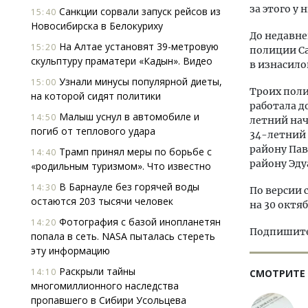
за этого у 
Санкции сорвали запуск рейсов из
15:40
Новосибирска в Белокуриху
До недавн
На Алтае установят 39-метровую
15:20
полиции Са
скульптуру праматери «Кадын». Видео
в изнасил
Узнали минусы популярной диеты,
15:00
Троих поли
на которой сидят политики
работала д
Малыш уснул в автомобиле и
14:50
летний нач
погиб от теплового удара
34-летний
району Пав
Трамп принял меры по борьбе с
14:40
району Эду
«родильным туризмом». Что известно
В Барнауле без горячей воды
14:30
По версии 
остаются 203 тысячи человек
на 30 октя
Фотография с базой инопланетян
14:20
Подпишитес
попала в сеть. NASA пыталась стереть
эту информацию
Раскрыли тайны
14:10
СМОТРИТЕ
многомиллионного наследства
пропавшего в Сибири Усольцева