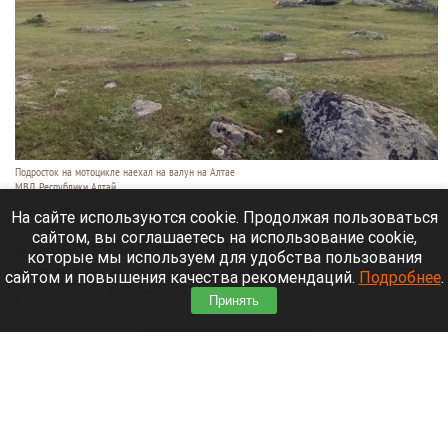
Подросток на мотоцикле наехал на валун на Алтае
МВД Республики Алтай
5 августа 2026 в 13:38
На сайте используются cookie. Продолжая пользоваться
сайтом, вы соглашаетесь на использование cookie,
В селе Улаган 4 августа 13-летний мальчик
которые мы используем для удобства пользования
катался на мотоцикле по каменистой местности.
сайтом и повышения качества рекомендаций.
Подробнее
.
Подросток не справился с управлением и наехал
Принять
на валун.
Читать полностью
Власти Барнаула подали иски о сносе двух
зданий