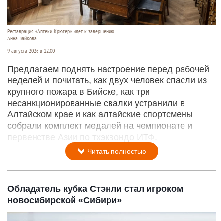
Реставрация «Аптеки Крюгер» идет к завершению.
Анна Зайкова
9 августа 2026 в 12:00
Предлагаем поднять настроение перед рабочей
неделей и почитать, как двух человек спасли из
крупного пожара в Бийске, как три
несанкционированные свалки устранили в
Алтайском крае и как алтайские спортсмены
собрали комплект медалей на чемпионате и
первенстве Азии по тхэквондо ИТФ.
Читать полностью
Обладатель кубка Стэнли стал игроком
новосибирской «Сибири»