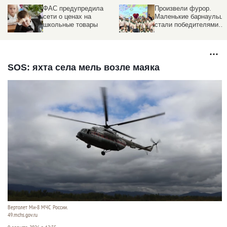
ФАС предупредила
Произвели фурор.
сети о ценах на
Маленькие барнаульц
школьные товары
стали победителями
Российского летнего
турнира-конференции
SOS: яхта села мель возле маяка
Вертолет Ми-8 МЧС России.
49.mchs.gov.ru