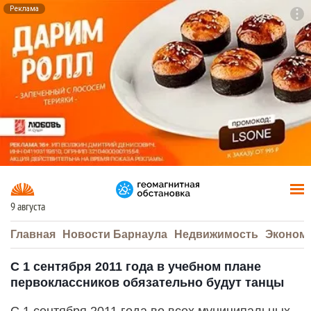
Реклама
To
F7
9 августа
Главная
Новости Барнаула
Недвижимость
Эконом
С 1 сентября 2011 года в учебном плане
первоклассников обязательно будут танцы
С 1 сентября 2011 года во всех муниципальных