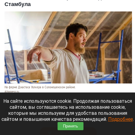
Стамбула
На ферме Джастаса Уолкера в Солонешенском районе.
Altapress.ru
9 августа 2026 в 10:35
На сайте используются cookie. Продолжая пользоваться
сайтом, вы соглашаетесь на использование cookie,
Американец Джастас Уолкер купил билет до
которые мы используем для удобства пользования
Стамбула на случай, если придется уехать из
сайтом и повышения качества рекомендаций.
Подробнее
.
России.
Принять
Читать полностью