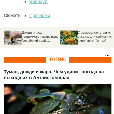
Барнаул
Сюжеты
Прогнозы
Дожди и град
О заморозках в август
продолжают накрывать
рассказали сибирские
Алтайский край.
синоптики. Точный
Прогноз погоды на 5
прогноз
августа
ПО ТЕМЕ:
Туман, дожди и жара. Чем удивит погода на
выходных в Алтайском крае