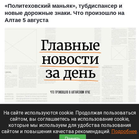
«Политеховский маньяк», тубдиспансер и
новые дорожные знаки. Что произошло на
Алтае 5 августа
Главное за день в Алтайском крае.
altapress.ru.
На сайте используются cookie. Продолжая пользоваться
сайтом, вы соглашаетесь на использование cookie,
5 августа 2026 в 23:40
которые мы используем для удобства пользования
Altapress.ru
вспоминает о важных событиях,
сайтом и повышения качества рекомендаций.
Подробнее
.
которые произошли в Алтайском крае 5 августа.
Принять