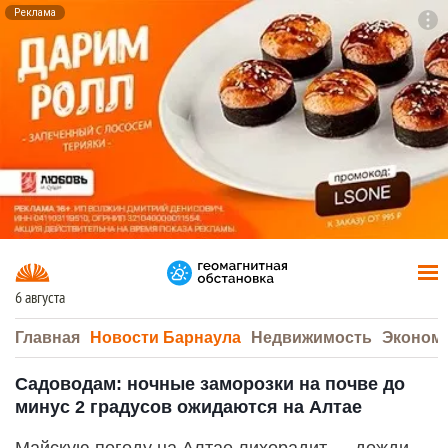
Реклама
To
F7
6 августа
Главная
Новости Барнаула
Недвижимость
Эконом
Садоводам: ночные заморозки на почве до
минус 2 градусов ожидаются на Алтае
Майскую погоду на Алтае лихорадит — дожди,