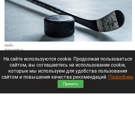
Шайба.
alice.yandex.ru
9 августа 2026 в 11:35
На сайте используются cookie. Продолжая пользоваться
сайтом, вы соглашаетесь на использование cookie,
Евгений Кузнецов официально стал игроком
которые мы используем для удобства пользования
новосибирской «Сибири».
сайтом и повышения качества рекомендаций.
Подробнее
.
Читать полностью
Принять
«Веселый молочник» купил билет до
Стамбула