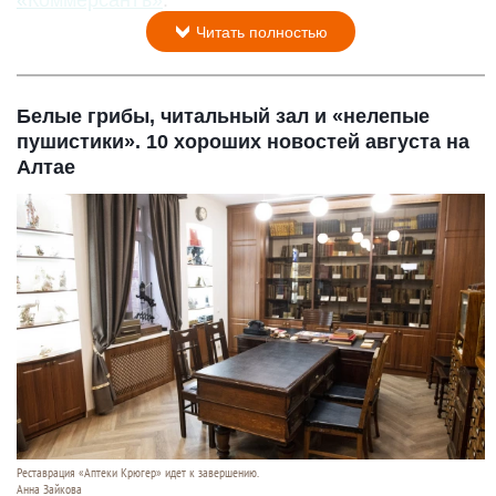
«Коммерсантъ»
.
Читать полностью
Белые грибы, читальный зал и «нелепые
пушистики». 10 хороших новостей августа на
Алтае
Реставрация «Аптеки Крюгер» идет к завершению.
Анна Зайкова