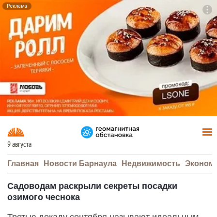
Реклама
To
F7
9 августа
Главная
Новости Барнаула
Недвижимость
Эконом
Садоводам раскрыли секреты посадки
озимого чеснока
Третью декаду сентября называют идеальным