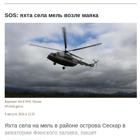
SOS: яхта села мель возле маяка
Вертолет Ми-8 МЧС России.
49.mchs.gov.ru
9 августа 2026 в 12:35
Яхта села на мель в районе острова Сескар в
акватории Финского залива, пишет