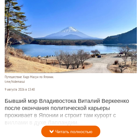
Путешествие Хидэ Масуи по Японии.
t.me/hidemasui
9 августа 2026 в 13:40
Бывший мэр Владивостока Виталий Веркеенко
после окончания политической карьеры
проживает в Японии и строит там курорт с
виллами в духе Лапландии.
Читать полностью