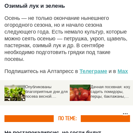
Озимый лук и зелень
Осень — не только окончание нынешнего
огородного сезона, но и начало сезона
следующего года. Есть немало культур, которые
можно сеять осенью — петрушка, укроп, щавель,
пастернак, озимый лук и др. В сентябре
необходимо подготовить грядки под такие
посевы.
Подпишитесь на Алтапресс в
Телеграме
и в
Max
Опубликованы
Дачная посевная: когд
благоприятные дни для
садить помидоры,
,
посева весной.
перцы, баклажаны,
Календарь
чтобы собрать богатый
урожай
ПО ТЕМЕ:
Не постапокалипсис, но гости будут.