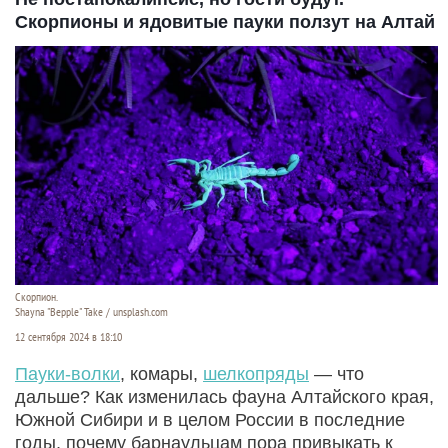
Скорпионы и ядовитые пауки ползут на Алтай
Скорпион.
Shayna "Bepple" Take / unsplash.com
12 сентября 2024 в 18:10
Пауки-волки
, комары,
шелкопряды
— что
дальше? Как изменилась фауна Алтайского края,
Южной Сибири и в целом России в последние
годы, почему барнаульцам пора привыкать к