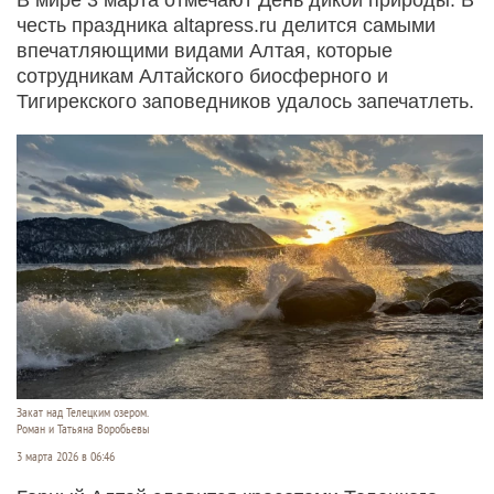
честь праздника altapress.ru делится самыми
впечатляющими видами Алтая, которые
сотрудникам Алтайского биосферного и
Тигирекского заповедников удалось запечатлеть.
Закат над Телецким озером.
Роман и Татьяна Воробьевы
3 марта 2026 в 06:46