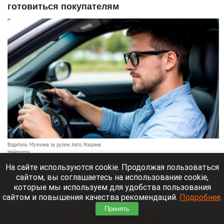
готовиться покупателям
Водитель. Мужчина за рулем. Авто. Машина
Нейросети
6 августа 2026 в 06:55
На сайте используются cookie. Продолжая пользоваться
сайтом, вы соглашаетесь на использование cookie,
Продажи новых машин в июле выросли, но
которые мы используем для удобства пользования
темпы роста замедлились. По итогам года рынок,
сайтом и повышения качества рекомендаций.
Подробнее
.
скорее всего, останется на уровне 2025 года.
Принять
Читать полностью