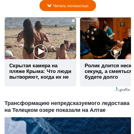
Читать полностью
i
Скрытая камера на
Ролик длится неск
пляже Крыма: Что люди
секунд, а смеяться
вытворяют, когда их не
будете долго
видят...
Трансформацию непредсказуемого ледостава
на Телецком озере показали на Алтае