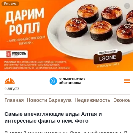
Реклама
To
F7
6 августа
Главная
Новости Барнаула
Недвижимость
Эконом
Самые впечатляющие виды Алтая и
интересные факты о нем. Фото
В мире 3 марта отмечают День дикой природы. В