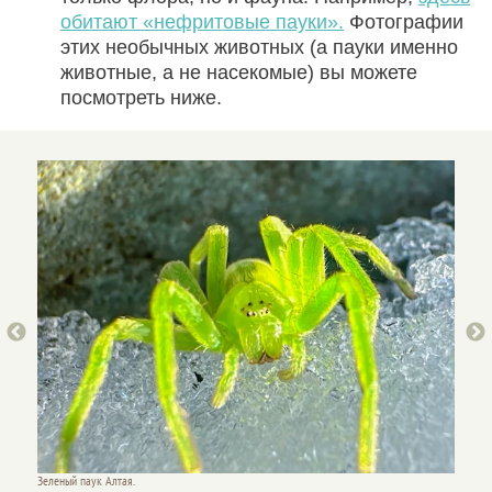
обитают «нефритовые пауки».
Фотографии
этих необычных животных (а пауки именно
животные, а не насекомые) вы можете
посмотреть ниже.
Зеленый паук Алтая.
Зеленый