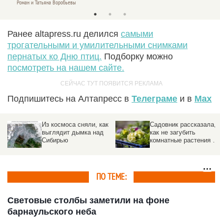
Роман и Татьяна Воробьевы
Роман 
Ранее altapress.ru делился
самыми
трогательными и умилительными снимками
пернатых ко Дню птиц.
Подборку можно
посмотреть на нашем сайте.
Подпишитесь на Алтапресс в
Телеграме
и в
Max
Из космоса сняли, как
Садовник рассказала,
выглядит дымка над
как не загубить
Сибирью
комнатные растения во
время отпуска
ПО ТЕМЕ:
Световые столбы заметили на фоне
барнаульского неба