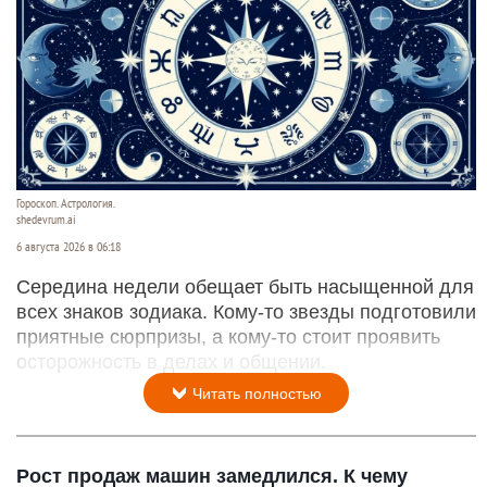
Гороскоп. Астрология.
shedevrum.ai
6 августа 2026 в 06:18
Середина недели обещает быть насыщенной для
всех знаков зодиака. Кому-то звезды подготовили
приятные сюрпризы, а кому-то стоит проявить
осторожность в делах и общении.
Читать полностью
Рост продаж машин замедлился. К чему