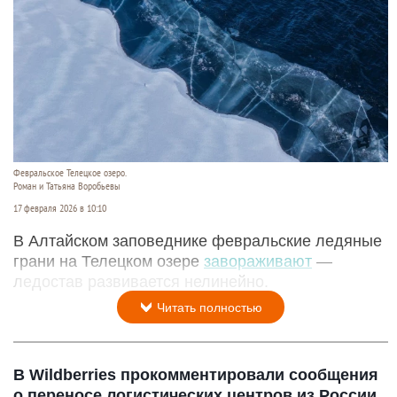
Февральское Телецкое озеро.
Роман и Татьяна Воробьевы
17 февраля 2026 в 10:10
В Алтайском заповеднике февральские ледяные
грани на Телецком озере
завораживают
—
ледостав развивается нелинейно.
Читать полностью
В Wildberries прокомментировали сообщения
о переносе логистических центров из России