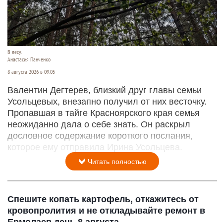
В лесу.
Анастасия Панченко
8 августа 2026 в 09:05
Валентин Дегтерев, близкий друг главы семьи
Усольцевых, внезапно получил от них весточку.
Пропавшая в тайге Красноярского края семья
неожиданно дала о себе знать. Он раскрыл
дословное содержание короткого послания,
которое ему отправила Ирина Усольцева.
Читать полностью
Спешите копать картофель, откажитесь от
кровопролития и не откладывайте ремонт в