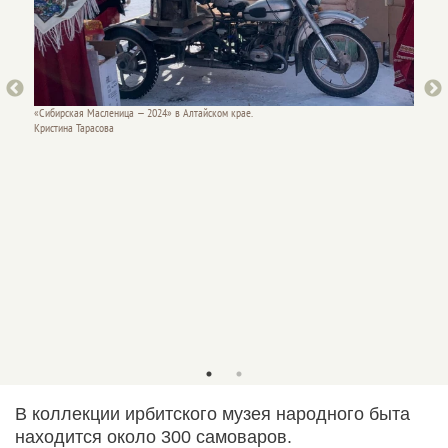
«Сибирская Масленица — 2024» в Алтайском крае.
Кристина Тарасова
«Сибирс
Кристин
В коллекции ирбитского музея народного быта
находится около 300 самоваров.