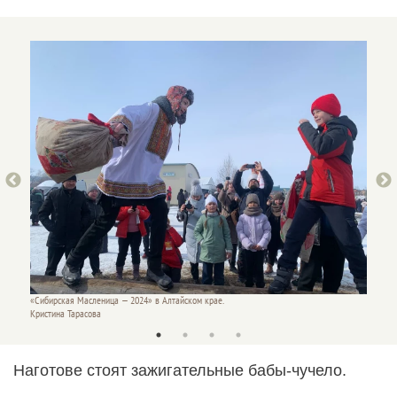
«Сибирская Масленица — 2024» в Алтайском крае.
«Сибирс
Кристина Тарасова
Кристин
Наготове стоят зажигательные бабы-чучело.