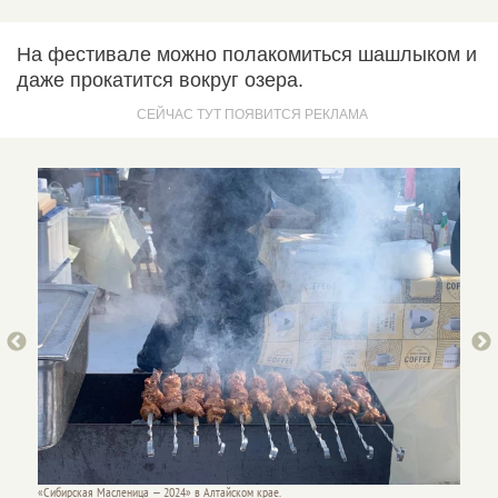
На фестивале можно полакомиться шашлыком и
даже прокатится вокруг озера.
«Сибирская Масленица — 2024» в Алтайском крае.
«Сибирс