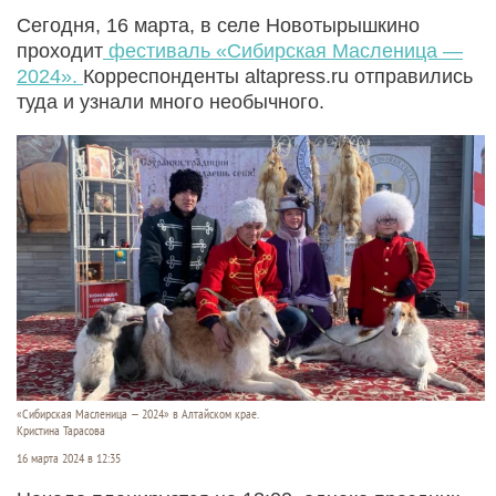
Сегодня, 16 марта, в селе Новотырышкино
проходит
фестиваль «Сибирская Масленица —
2024».
Корреспонденты altapress.ru отправились
туда и узнали много необычного.
«Сибирская Масленица — 2024» в Алтайском крае.
Кристина Тарасова
16 марта 2024 в 12:35