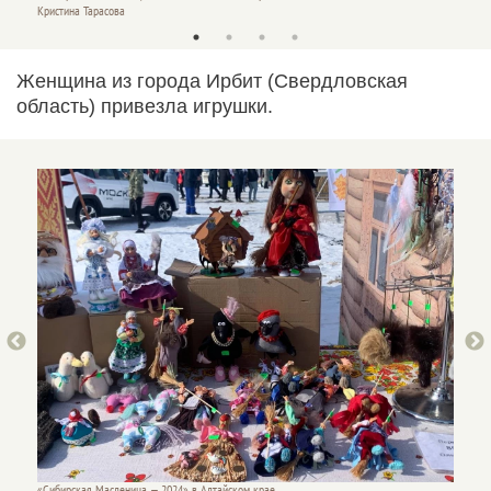
Кристина Тарасова
Кристин
Женщина из города Ирбит (Свердловская
область) привезла игрушки.
«Сибирская Масленица — 2024» в Алтайском крае.
«Сибирс