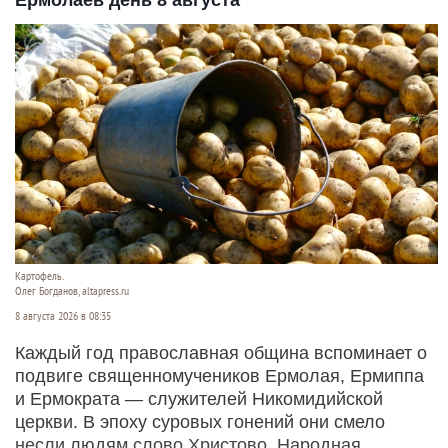
Ермолаев день 8 августа
Картофель.
Олег Богданов, altapress.ru
8 августа 2026 в 08:35
Каждый год православная община вспоминает о
подвиге священномучеников Ермолая, Ермиппа
и Ермократа — служителей Никомидийской
церкви. В эпоху суровых гонений они смело
несли людям слово Христово. Народная