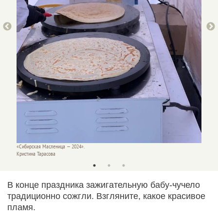
«Сибир
Кристин
«Сибирская Масленица — 2024».
Кристина Тарасова
В конце праздника зажигательную бабу-чучело
традиционно сожгли. Взгляните, какое красивое
пламя.