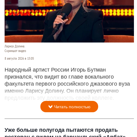
Лариса Долина.
Скриншот видео
8 августа 2026 в 15:05
Народный артист России Игорь Бутман
признался, что видит во главе вокального
факультета первого российского джазового вуза
именно Ларису Долину. Он планирует лично
предложить эту должность своей коллеге.
Читать полностью
Уже больше полугода пытаются продать