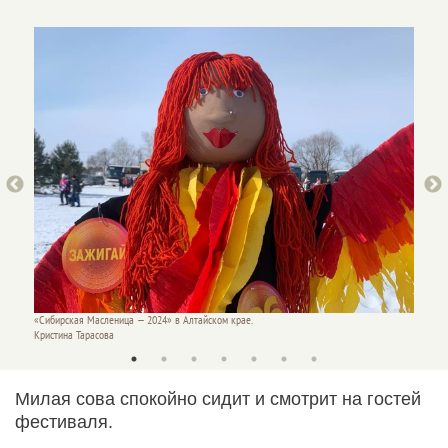
«Сибирская Масленица — 2024» в Алтайском крае.
«Сибирс
Кристина Тарасова
Кристин
Милая сова спокойно сидит и смотрит на гостей
фестиваля.