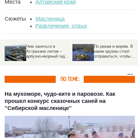
Места
Алтайский край
Сюжеты
Масленица
Развлечения, отдых
По рекам и морям. В
Куда можно вылететь
какие круизы стоит
на море из Барнаула и
отправиться, чтобы
Новосибирска за 70
увидеть Россию по-
тыс. рублей
новому
ПО ТЕМЕ:
На мухоморе, чудо-ките и паровозе. Как
прошел конкурс сказочных саней на
"Сибирской масленице"