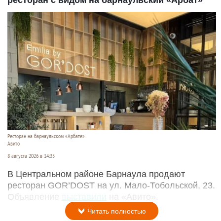
ресторан с видом на барнаульский «Арбат»
Ресторан на барнаульском «Арбате»
Авито
8 августа 2026 в 14:35
В Центральном районе Барнаула продают
ресторан GOR’DOST на ул. Мало-Тобольской, 23.
Объявление
выставили
на «Авито».
Читать полностью