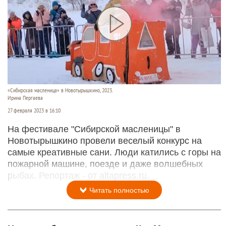
«Сибирская масленица» в Новотырышкино, 2023.
Ирина Пергаева
27 февраля 2023 в 16:10
На фестивале "Сибирской масленицы" в
Новотырышкино провели веселый конкурс на
самые креативные сани. Люди катились с горы на
пожарной машине, поезде и даже волшебных
рыбах. Репортаж - от altapress.ru.
Читать полностью