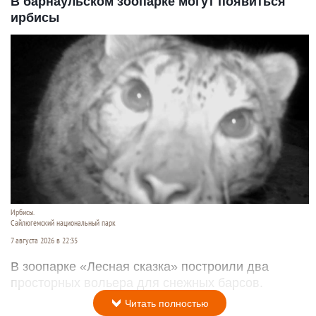
В барнаульском зоопарке могут появиться
ирбисы
Ирбисы.
Сайлюгемский национальный парк
7 августа 2026 в 22:35
В зоопарке «Лесная сказка» построили два
просторных вольера для снежных барсов.
Читать полностью