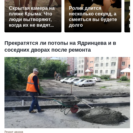
Скрытая камера на
Ролик длится
К
пляже Крыма: Что
несколько секунд, а
о
люди вытворяют,
смеяться вы будете
о
когда их не видят...
долго
р
Прекратятся ли потопы на Ядринцева и в
соседних дворах после ремонта
Ремонт дворов