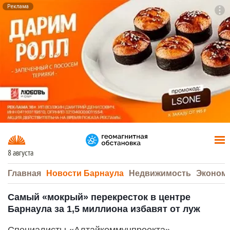
Реклама
To
F7
8 августа
Главная
Новости Барнаула
Недвижимость
Эконом
Самый «мокрый» перекресток в центре
Барнаула за 1,5 миллиона избавят от луж
Специалисты «Алтайкоммунпроекта»