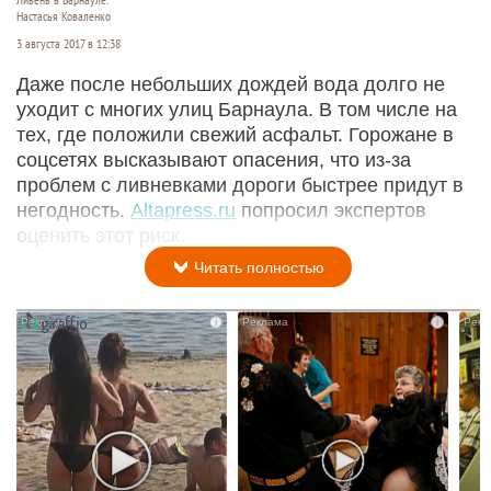
Ливень в Барнауле.
Настасья Коваленко
3 августа 2017 в 12:38
Даже после небольших дождей вода долго не
уходит с многих улиц Барнаула. В том числе на
тех, где положили свежий асфальт. Горожане в
соцсетях высказывают опасения, что из-за
проблем с ливневками дороги быстрее придут в
негодность.
Altapress.ru
попросил экспертов
оценить этот риск.
Читать полностью
i
i