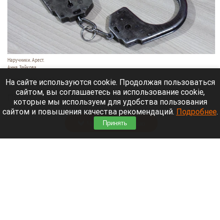
Наручники. Арест.
Анна Зайкова
7 августа 2026 в 21:12
На сайте используются cookie. Продолжая пользоваться
сайтом, вы соглашаетесь на использование cookie,
Приморский районный суд Санкт-Петербурга
которые мы используем для удобства пользования
заочно заключил Лидию Невзорову* под стражу.
сайтом и повышения качества рекомендаций.
Подробнее
.
Читать полностью
Принять
Программу партнерских хабов для хранения
товаров запускает Wildberries