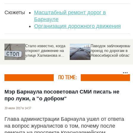
Сюжеты
Масштабный ремонт дорог в
Барнауле
Организация дорожного движения
Стало известно, когда
Паводок заблокировал
откроют движение на
проезд по дорогам в
ле
улице Халманова и
Новосибирской област
Канатном проезде в
Барнауле
ПО ТЕМЕ:
Мэр Барнаула посоветовал СМИ писать не
про лужи, а "о добром"
20 июля 2017 в 14:37
Глава администрации Барнаула ушел от ответа
на вопрос журналистов о том, почему после
ремонта на проспекте Красноармейском