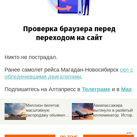
Никто не пострадал.
Ранее самолет рейса Магадан-Новосибирск
сел с
обледеневшими двигателями
.
Подпишитесь на Алтапресс в
Телеграме
и в
Max
и
Миллион билетов:
Авиапассажира
масштабную
вытянуло в разбитый
распродажу объявила
иллюминатор. История
российская
спасения
авиакомпания