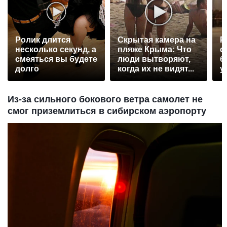
Ролик длится
Скрытая камера на
Р
несколько секунд, а
пляже Крыма: Что
с
смеяться вы будете
люди вытворяют,
б
долго
когда их не видят...
у
Из-за сильного бокового ветра самолет не
смог приземлиться в сибирском аэропорту