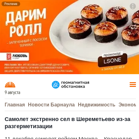
Реклама
To
F7
9 августа
Главная
Новости Барнаула
Недвижимость
Эконом
Самолет экстренно сел в Шереметьево из-за
разгерметизации
11 декабря самолет рейсом Москва – Краснодар