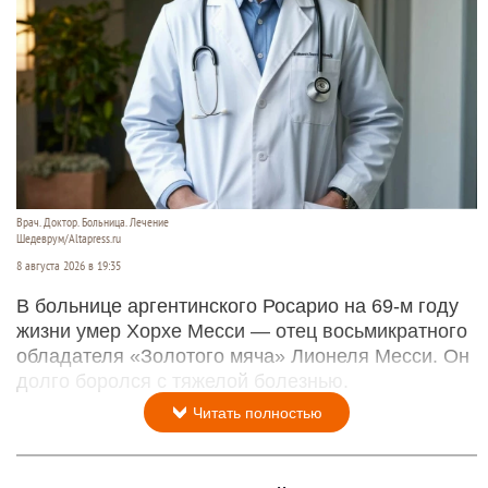
Врач. Доктор. Больница. Лечение
Шедеврум/Altapress.ru
8 августа 2026 в 19:35
В больнице аргентинского Росарио на 69-м году
жизни умер Хорхе Месси — отец восьмикратного
обладателя «Золотого мяча» Лионеля Месси. Он
долго боролся с тяжелой болезнью.
Читать полностью