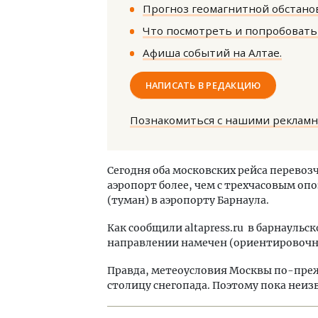
Прогноз геомагнитной обстанов
Что посмотреть и попробовать 
Афиша событий на Алтае.
НАПИСАТЬ В РЕДАКЦИЮ
Двух
Познакомиться с нашими реклам
Каки
«Бел
Сегодня оба московских рейса перевоз
аэропорт более, чем с трехчасовым оп
ДОМ
(туман) в аэропорту Барнаула.
Как сообщили altapress.ru в барнаульс
направлении намечен (ориентировочно) 
Правда, метеоусловия Москвы по-пре
столицу снегопада. Поэтому пока неиз