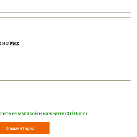
е
и в
Max
лите ее мышкой и нажмите Ctrl+Enter
Комментарии