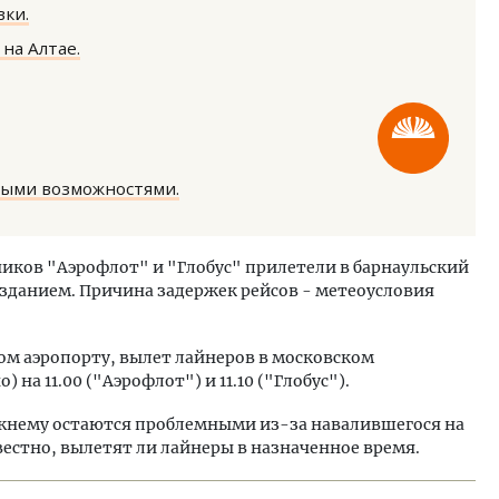
ки.
на Алтае.
уровневые номера и вид на горы.
Архитектурный код начин
ными возможностями.
м будет новый бутик-отель
земли. Мощение крупно
кур» в Белокурихе
плитами становится нов
стандартом благоустрой
чиков "Аэрофлот" и "Глобус" прилетели в барнаульский
озданием. Причина задержек рейсов - метеоусловия
А И КВАРТИРЫ
СТРОИТЕЛЬСТВО
ком аэропорту, вылет лайнеров в московском
на 11.00 ("Аэрофлот") и 11.10 ("Глобус").
жнему остаются проблемными из-за навалившегося на
вестно, вылетят ли лайнеры в назначенное время.