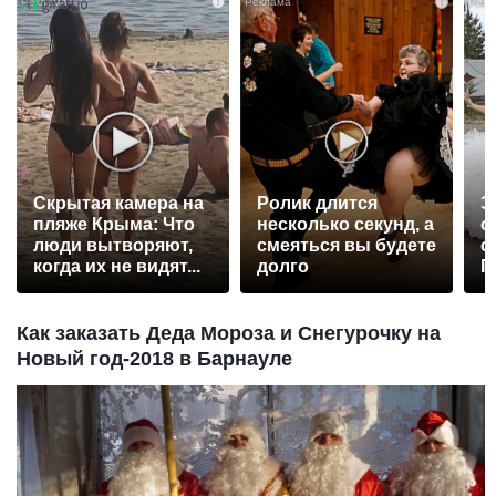
i
i
Скрытая камера на
Ролик длится
Э
пляже Крыма: Что
несколько секунд, а
о
люди вытворяют,
смеяться вы будете
с
когда их не видят...
долго
П
р
Как заказать Деда Мороза и Снегурочку на
Новый год-2018 в Барнауле