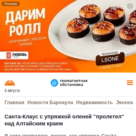
Реклама
To
F7
6 августа
Главная
Новости Барнаула
Недвижимость
Эконом
Санта-Клаус с упряжкой оленей "пролетел"
над Алтайским краем
В сети появилось видео, как упряжка Санта-