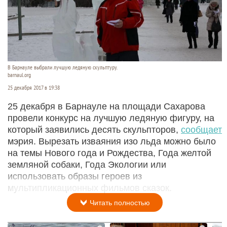
В Барнауле выбрали лучшую ледяную скульптуру.
barnaul.org
25 декабря 2017 в 19:38
25 декабря в Барнауле на площади Сахарова
провели конкурс на лучшую ледяную фигуру, на
который заявились десять скульпторов,
сообщает
мэрия. Вырезать изваяния изо льда можно было
на темы Нового года и Рождества, Года желтой
земляной собаки, Года Экологии или
использовать образы героев из
мультипликационных фильмов сказок.
Читать полностью