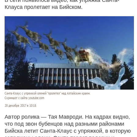
Клауса пролетает на Бийском.
Санта-Клаус с упряжкой оленей "пролетел" над Алтайским краем.
Скриншот с сайта youtube.com
28 декабря 2017 в 10:18
Автор ролика — Тая Мавроди. На кадрах видно,
что под звон бубенцов над разными районами
Бийска летит Санта-Клаус с упряжкой, в которую