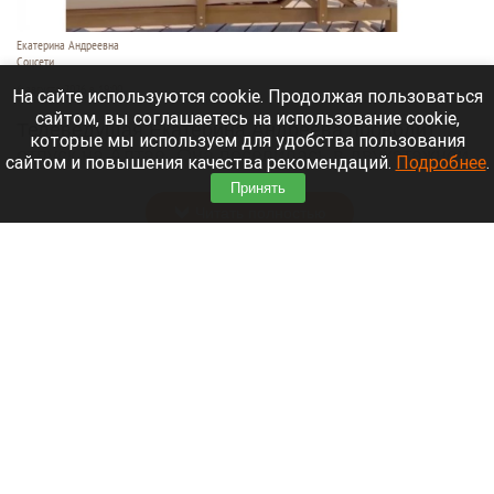
Екатерина Андреевна
Соцсети
6 августа 2026 в 19:00
На сайте используются cookie. Продолжая пользоваться
сайтом, вы соглашаетесь на использование cookie,
Телеведущая Екатерина Андреева проводит
которые мы используем для удобства пользования
отпуск на Алтае. Она поселилась в двухэтажной
сайтом и повышения качества рекомендаций.
Подробнее
.
вилле с видом на горы у реки Катунь.
Принять
Читать полностью
Медведю Мише в барнаульском зоопарке
устроили освежающий душ в жару. Видео