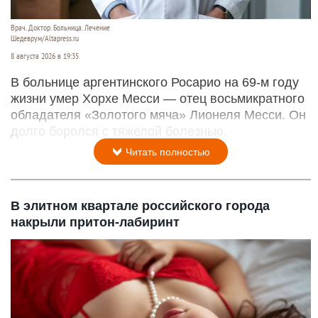
Врач. Доктор. Больница. Лечение
Шедеврум/Altapress.ru
8 августа 2026 в 19:35
В больнице аргентинского Росарио на 69-м году
жизни умер Хорхе Месси — отец восьмикратного
обладателя «Золотого мяча» Лионеля Месси. Он
долго боролся с тяжелой болезнью.
Читать полностью
В элитном квартале российского города
накрыли притон-лабиринт