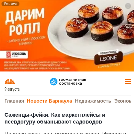
Реклама
To
F7
9 августа
Главная
Новости Барнаула
Недвижимость
Эконом
Саженцы-фейки. Как маркетплейсы и
псевдогуру обманывают садоводов
Начался сезон дач, огородов и садов. Именно в