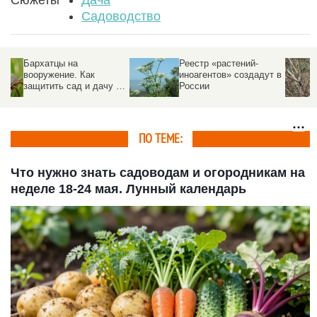
Садоводство
Реестр «растений-
Срочно спасать яблони
иноагентов» создадут в
на даче от мышей и
от
России
кислородного
голодания призвали
агрономы
ПО ТЕМЕ:
Что нужно знать садоводам и огородникам на
неделе 18-24 мая. Лунный календарь