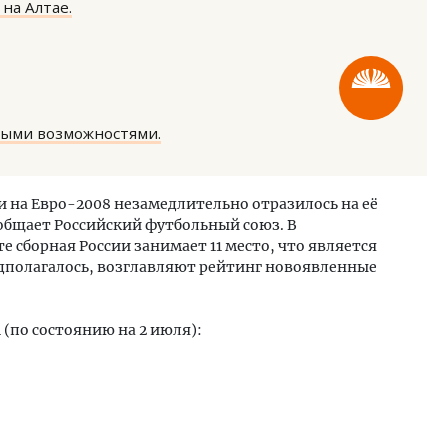
на Алтае.
ными возможностями.
ость архитектурных идей.
Ищем новые берега. Ген
еральный директор компании
«Жилищной инициативы»
 на Евро-2008 незамедлительно отразилось на её
 — об эстетике городов,
Гатилов — о том, как де
ообщает Российский футбольный союз. В
дах в фасадах и развитии рынка
оставаться на плаву, ког
 сборная России занимает 11 место, что является
штормит
ОИТЕЛЬСТВО
дполагалось, возглавляют рейтинг новоявленные
СТРОИТЕЛЬСТВО
(по состоянию на 2 июля):