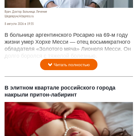
Врач. Доктор. Больница. Лечение
Шедеврум/Altapress.ru
8 августа 2026 в 19:35
В больнице аргентинского Росарио на 69-м году
жизни умер Хорхе Месси — отец восьмикратного
обладателя «Золотого мяча» Лионеля Месси. Он
долго боролся с тяжелой болезнью.
Читать полностью
В элитном квартале российского города
накрыли притон-лабиринт