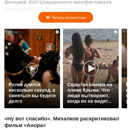
фильмов XVII Шукшинского кинофестиваля,
проводимого 22-26 июля.
Читать полностью
i
i
Ролик длится
Скрытая камера на
Р
несколько секунд, а
пляже Крыма: Что
с
смеяться вы будете
люди вытворяют,
б
долго
когда их не видят...
у
«Ну вот спасибо». Михалков раскритиковал
фильм «Анора»