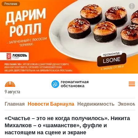
Реклама
To
F7
9 августа
Главная
Новости Барнаула
Недвижимость
Эконом
«Счастье – это не когда получилось». Никита
Михалков – о «шаманстве», фуфле и
настоящем на сцене и экране