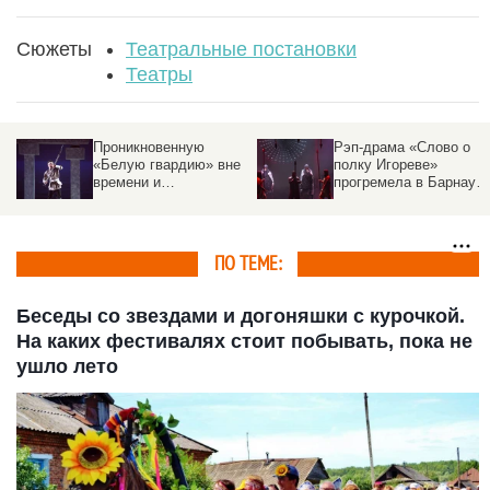
Сюжеты
Театральные постановки
Театры
Проникновенную
Рэп-драма «Слово о
«Белую гвардию» вне
полку Игореве»
времени и
прогремела в Барнаул
пространства
— фото
поставили в Барнауле
– фото
ПО ТЕМЕ:
Беседы со звездами и догоняшки с курочкой.
На каких фестивалях стоит побывать, пока не
ушло лето