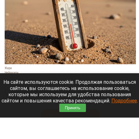
Жара
Нейросети
8 августа 2026 в 18:05
На сайте используются cookie. Продолжая пользоваться
сайтом, вы соглашаетесь на использование cookie,
Синоптики предупреждают, что с 9 по 13 августа
которые мы используем для удобства пользования
Алтайский край местами накроет аномальный
сайтом и повышения качества рекомендаций.
Подробнее
.
зной.
Принять
Читать полностью
Штукатурка с потолка едва не рухнула на