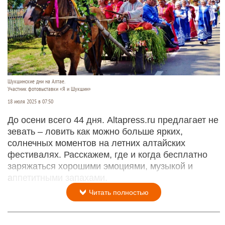
Шукшинские дни на Алтае.
Участник фотовыставки «Я и Шукшин»
18 июля 2025 в 07:50
До осени всего 44 дня. Altapress.ru предлагает не
зевать – ловить как можно больше ярких,
солнечных моментов на летних алтайских
фестивалях. Расскажем, где и когда бесплатно
заряжаться хорошими эмоциями, музыкой и
аппетитными запахами.
Читать полностью