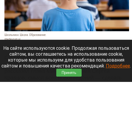
Школьники. Школа. Образование.
shedevrum.ai
8 августа 2026 в 17:05
На сайте используются cookie. Продолжая пользоваться
сайтом, вы соглашаетесь на использование cookie,
С 1 сентября российские школьники начнут
которые мы используем для удобства пользования
заниматься по обновленной программе. Как
сайтом и повышения качества рекомендаций.
Подробнее
.
рассказал глава Минпросвещения Сергей
Принять
Кравцов, смысл всех нововведений — сделать
образовательное пространство страны по-
настоящему единым.
Читать полностью
Парад корги, шпицы в коляске и бесстрашный
кролик: как проходит фестиваль «Лапки-