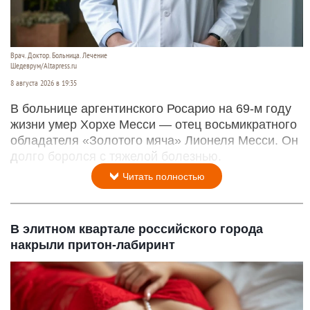
Врач. Доктор. Больница. Лечение
Шедеврум/Altapress.ru
8 августа 2026 в 19:35
В больнице аргентинского Росарио на 69-м году
жизни умер Хорхе Месси — отец восьмикратного
обладателя «Золотого мяча» Лионеля Месси. Он
долго боролся с тяжелой болезнью.
Читать полностью
В элитном квартале российского города
накрыли притон-лабиринт