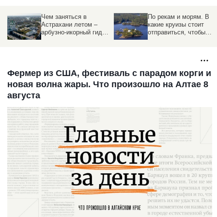
Чем заняться в
По рекам и морям. В
з
Астрахани летом –
какие круизы стоит
ы
арбузно-икорный гид
отправиться, чтобы
altapress.ru
увидеть Россию по-
новому
Фермер из США, фестиваль с парадом корги и
новая волна жары. Что произошло на Алтае 8
августа