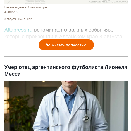
Главное за день в Алтайском крае.
altapress.ru.
8 августа 2026 в 20:05
Altapress.ru
вспоминает о важных событиях,
которые произошли в Алтайском крае 8 августа.
Читать полностью
Умер отец аргентинского футболиста Лионеля
Месси