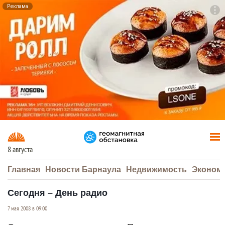
Реклама
To
F7
8 августа
Главная
Новости Барнаула
Недвижимость
Эконом
Сегодня – День радио
7 мая 2008 в 09:00