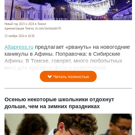
Новый год 2023 и 2024 в Томске
Администрация Томска, vk.com/tomskadm70
25 ноября 2024 в 10:30
Altapress.ru
предлагает «рвануть» на новогодние
каникулы в Афины. Поправочка: в Сибирские
Афины. В Томске, говорят, много любопытных
мест для красивых фото и развлечений.
Читать полностью
Осенью некоторые школьники отдохнут
дольше, чем на зимних праздниках