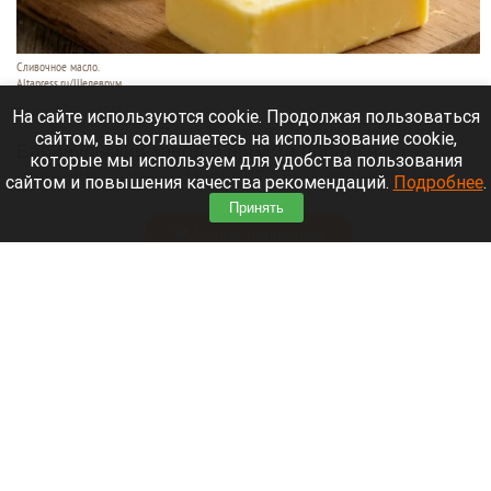
Сливочное масло.
Altapress.ru/Шедеврум
8 августа 2026 в 12:05
На сайте используются cookie. Продолжая пользоваться
сайтом, вы соглашаетесь на использование cookie,
Барнаульский завод 3 августа попался на
которые мы используем для удобства пользования
подделке: вместо масла (72,5%) эксперты на
сайтом и повышения качества рекомендаций.
Подробнее
.
прилавке нашли фальсификат.
Принять
Читать полностью
Российские банки расширят перечень причин
для блокировки переводов