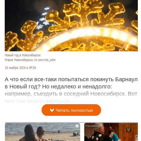
Новый год в Новосибирске.
Мэрия Новосибирска, vk.com/nsk_adm
18 ноября 2024 в 09:58
А что если все-таки попытаться покинуть Барнаул
в Новый год? Но недалеко и ненадолго:
например, съездить в соседний Новосибирск. Вот
чем там можно заняться.
Читать полностью
i